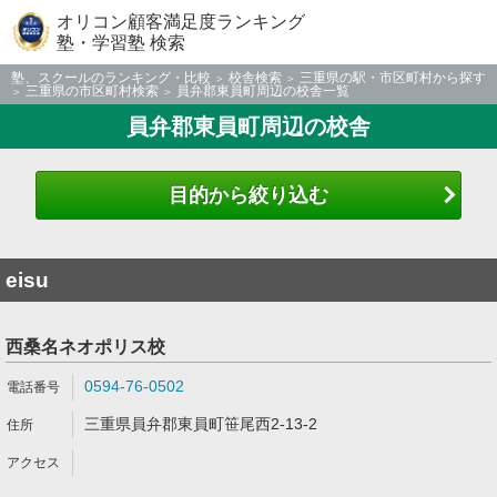
オリコン顧客満足度ランキング
塾・学習塾 検索
塾、スクールのランキング・比較
校舎検索
三重県の駅・市区町村から探す
三重県の市区町村検索
員弁郡東員町周辺の校舎一覧
員弁郡東員町周辺の校舎
目的から絞り込む
eisu
西桑名ネオポリス校
0594-76-0502
三重県員弁郡東員町笹尾西2-13-2