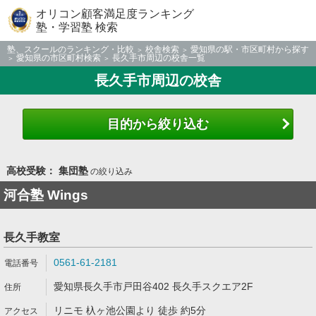
オリコン顧客満足度ランキング
塾・学習塾 検索
塾、スクールのランキング・比較
校舎検索
愛知県の駅・市区町村から探す
愛知県の市区町村検索
長久手市周辺の校舎一覧
長久手市周辺の校舎
目的から絞り込む
高校受験： 集団塾
の絞り込み
河合塾 Wings
長久手教室
0561-61-2181
愛知県長久手市戸田谷402 長久手スクエア2F
リニモ 杁ヶ池公園より 徒歩 約5分