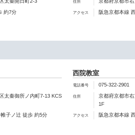
太秦開日町2-3
京都府京都市右京
 約7分
阪急京都本線 西
西院教室
075-322-2901
太秦御所ノ内町7-13 KCS
京都府京都市右
1F
帷子ノ辻 徒歩 約5分
阪急京都本線 西