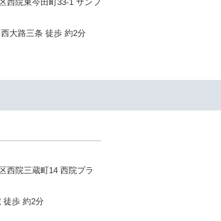
西院東今田町33-1 サンフ
西大路三条 徒歩 約2分
イ
区西院三蔵町14 西院プラ
 徒歩 約2分