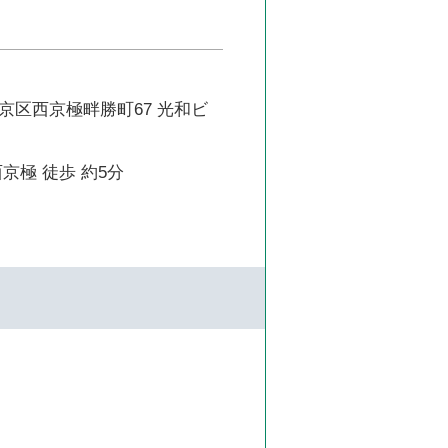
京区西京極畔勝町67 光和ビ
京極 徒歩 約5分