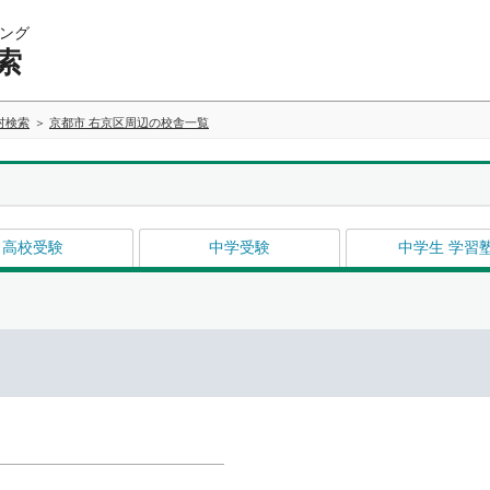
ング
索
村検索
京都市 右京区周辺の校舎一覧
高校受験
中学受験
中学生 学習