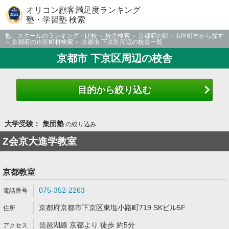
オリコン顧客満足度ランキング
塾・学習塾 検索
塾、スクールのランキング・比較
校舎検索
京都府の駅・市区町村から探す
京都府の市区町村検索
京都市 下京区周辺の校舎一覧
京都市 下京区周辺の校舎
目的から絞り込む
大学受験： 集団塾
の絞り込み
Z会京大進学教室
京都教室
075-352-2263
京都府京都市下京区東塩小路町719 SKビル5F
琵琶湖線 京都より 徒歩 約5分