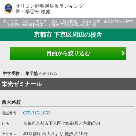
オリコン顧客満足度ランキング
塾・学習塾 検索
塾、スクールのランキング・比較
校舎検索
京都府の駅・市区町村から探す
京都府の市区町村検索
京都市 下京区周辺の校舎一覧
京都市 下京区周辺の校舎
目的から絞り込む
中学受験： 集団塾
の絞り込み
栄光ゼミナール
西大路校
075-315-1853
京都府京都市下京区七条御所ノ内北町84
JR京都線 西大路より 徒歩 約10分