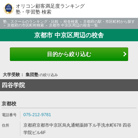
オリコン顧客満足度ランキング
塾・学習塾 検索
塾、スクールのランキング・比較
校舎検索
京都府の駅・市区町村から探す
京都府の市区町村検索
京都市 中京区周辺の校舎一覧
京都市 中京区周辺の校舎
目的から絞り込む
大学受験： 集団塾
の絞り込み
四谷学院
京都校
075-212-9781
京都府京都市中京区烏丸通蛸薬師下ル手洗水町678 四谷
学院ビル6F