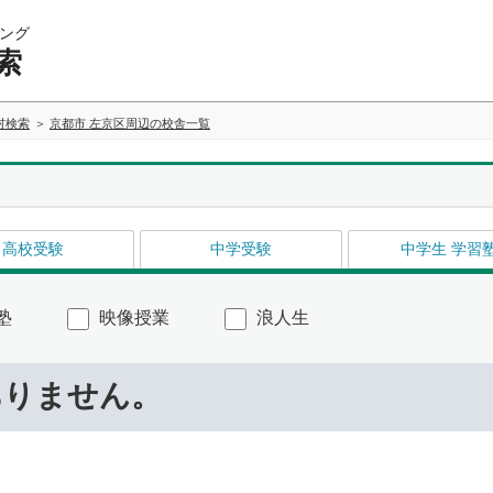
ング
索
村検索
京都市 左京区周辺の校舎一覧
高校受験
中学受験
中学生 学習
塾
映像授業
浪人生
ありません。