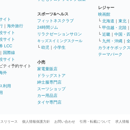
レジャー
スポーツ&ヘルス
映画館
サイト
フィットネスクラブ
└
北海道
｜
東北
行
｜
海外旅行
24時間ジム
└
甲信越・北陸
較サイト
リラクゼーションサロン
└
近畿
｜
中国・
較サイト
キッズスイミングスクール
└
九州・沖縄
｜
 LCC
└
幼児
｜
小学生
カラオケボック
｜
国際線
テーマパーク
較サイト
小売
ビティ予約サイト
家電量販店
海外
ドラッグストア
紳士服専門店
ス利用
スーツショップ
用
カー用品店
タイヤ専門店
ースリリース
個人情報保護方針
お問い合わせ
引用・転載について
求人情報