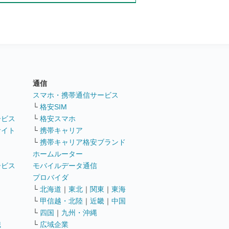
通信
ト
スマホ・携帯通信サービス
└
格安SIM
ービス
└
格安スマホ
サイト
└
携帯キャリア
└
携帯キャリア格安ブランド
ホームルーター
ービス
モバイルデータ通信
ト
プロバイダ
└
北海道
｜
東北
｜
関東
｜
東海
└
甲信越・北陸
｜
近畿
｜
中国
└
四国
｜
九州・沖縄
職
└
広域企業