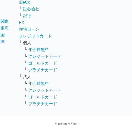
iDeCo
└
証券会社
└
銀行
｜
関東
FX
｜
東海
住宅ローン
四国
クレジットカード
全国
└ 個人
ス
└
年会費無料
└
クレジットカード
└
ゴールドカード
└
プラチナカード
└ 法人
└
年会費無料
└
クレジットカード
└
ゴールドカード
└
プラチナカード
© oricon ME inc.