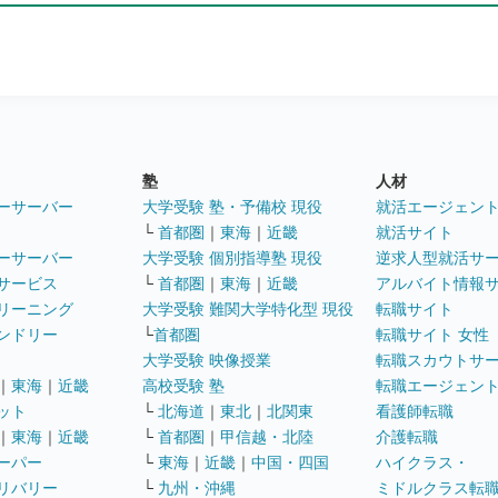
塾
人材
ーサーバー
大学受験 塾・予備校 現役
就活エージェン
└
首都圏
｜
東海
｜
近畿
就活サイト
ーサーバー
大学受験 個別指導塾 現役
逆求人型就活サ
サービス
└
首都圏
｜
東海
｜
近畿
アルバイト情報
リーニング
大学受験 難関大学特化型 現役
転職サイト
ンドリー
└
首都圏
転職サイト 女性
大学受験 映像授業
転職スカウトサ
｜
東海
｜
近畿
高校受験 塾
転職エージェン
ット
└
北海道
｜
東北
｜
北関東
看護師転職
｜
東海
｜
近畿
└
首都圏
｜
甲信越・北陸
介護転職
ーパー
└
東海
｜
近畿
｜
中国・四国
ハイクラス・
リバリー
└
九州・沖縄
ミドルクラス転