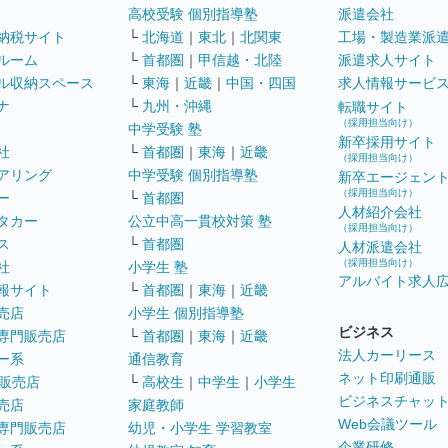
高校受験 個別指導塾
派遣会社
納税サイト
└
北海道
｜
東北
｜
北関東
工場・製造業派
ルーム
└
首都圏
｜
甲信越・北陸
派遣求人サイト
ル収納スペース
└
東海
｜
近畿
｜
中国・四国
求人情報サービ
ナ
└
九州・沖縄
転職サイト
（採用担当向け）
中学受験 塾
新卒採用サイト
社
└
首都圏
｜
東海
｜
近畿
（採用担当向け）
アリング
中学受験 個別指導塾
新卒エージェン
（採用担当向け）
ー
└
首都圏
人材紹介会社
タカー
公立中高一貫校対策 塾
（採用担当向け）
ス
└
首都圏
人材派遣会社
（採用担当向け）
社
小学生 塾
アルバイト求人
報サイト
└
首都圏
｜
東海
｜
近畿
売店
小学生 個別指導塾
ビジネス
専門販売店
└
首都圏
｜
東海
｜
近畿
法人カーリース
ー系
通信教育
ネット印刷通販
販売店
└
高校生
｜
中学生
｜
小学生
ビジネスチャッ
売店
家庭教師
Web会議ツール
専門販売店
幼児・小学生 学習教室
企業研修