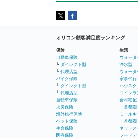
オリコン顧客満足度ランキング
保険
生活
自動車保険
ウォータ
└
ダイレクト型
浄水型
└
代理店型
ウォータ
バイク保険
家事代行
└
ダイレクト型
ハウスク
└
代理店型
コインラ
自転車保険
食材宅配
火災保険
└
首都圏
海外旅行保険
ミールキ
ペット保険
└
首都圏
生命保険
ネットス
医療保険
フードデ