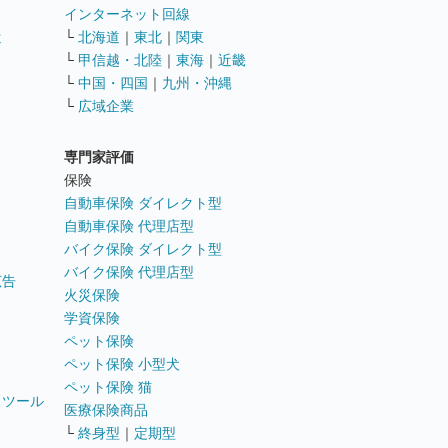
インターネット回線
遣
└
北海道
｜
東北
｜
関東
└
甲信越・北陸
｜
東海
｜
近畿
ス
└
中国・四国
｜
九州・沖縄
└
広域企業
専門家評価
ト
保険
自動車保険 ダイレクト型
自動車保険 代理店型
バイク保険 ダイレクト型
バイク保険 代理店型
広告
火災保険
学資保険
ペット保険
ペット保険 小型犬
ペット保険 猫
トツール
医療保険商品
└
終身型
｜
定期型