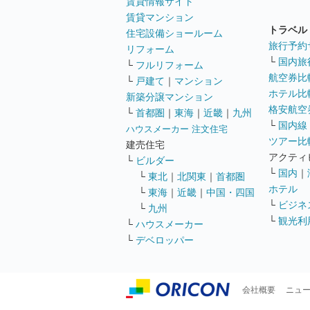
賃貸情報サイト
賃貸マンション
トラベル
住宅設備ショールーム
旅行予約
リフォーム
└
国内旅
└
フルリフォーム
航空券比
└
戸建て
｜
マンション
ホテル比
新築分譲マンション
格安航空券
└
首都圏
｜
東海
｜
近畿
｜
九州
└
国内線
ハウスメーカー 注文住宅
ツアー比
建売住宅
アクティ
└
ビルダー
└
国内
｜
└
東北
｜
北関東
｜
首都圏
ホテル
└
東海
｜
近畿
｜
中国・四国
└
ビジネ
└
九州
└
観光利
└
ハウスメーカー
└
デベロッパー
会社概要
ニュ