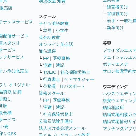
ー系
幼児教室 知育
└
経営者向け
販売店
└
管理職向け
スクール
└
若手・一般社
テナンスサービス
子ども英語教室
└
新卒向け
└
幼児
｜
小学生
画配信サービス
英会話教室
真スタジオ
美容
オンライン英会話
サービス
ブライダルエス
通信講座
ックサービス
フェイシャルエ
└
FP
｜
医療事務
ボディエステ
└
宅建
｜
簿記
ナル作品限定型
サロン検索予約
└
TOEIC
｜
社会保険労務士
└
行政書士
｜
ケアマネジャー
プリ オリジナル
└
公務員
｜
ITパスポート
ウエディング
品買取 店舗
資格スクール
ハウスウエディ
引越し
└
FP
｜
医療事務
格安ウエディン
通販
└
宅建
｜
簿記
結婚相談所
複合機
└
社会保険労務士
結婚式場相談カ
サービス
公務員試験予備校
結婚式場情報サ
 小売
法人向け英会話スクール
マッチングアプ
守りGPS
子どもプログラミング教室