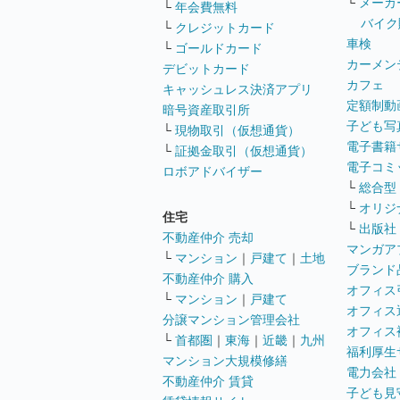
└
メーカ
└
年会費無料
バイク
└
クレジットカード
車検
└
ゴールドカード
カーメン
デビットカード
カフェ
キャッシュレス決済アプリ
定額制動
暗号資産取引所
子ども写
└
現物取引（仮想通貨）
電子書籍
└
証拠金取引（仮想通貨）
電子コミ
ロボアドバイザー
└
総合型
└
オリジ
住宅
└
出版社
不動産仲介 売却
マンガア
└
マンション
｜
戸建て
｜
土地
ブランド
不動産仲介 購入
オフィス
└
マンション
｜
戸建て
オフィス
分譲マンション管理会社
オフィス
└
首都圏
｜
東海
｜
近畿
｜
九州
福利厚生
マンション大規模修繕
電力会社
不動産仲介 賃貸
子ども見