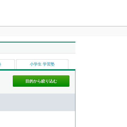
塾
小学生 学習塾