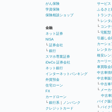
がん保険
サービス
学資保険
ふるさと
保険相談ショップ
トランク
└
レンタ
└
コンテ
金融
└
宅配型
ネット証券
引越し会
NISA
カーシェ
└
証券会社
レンタカ
└
銀行
格安レン
スマホ専業証券
カーリー
iDeCo 証券会社
車買取会
ネット銀行
中古車情
インターネットバンキング
中古車販
外貨預金
└
中古車
住宅ローン
└
メーカ
FX
中古車
カードローン
バイク販
└
銀行系
｜
ノンバンク
└
バイク
クレジットカード