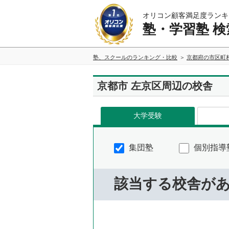
オリコン顧客満足度ランキ
塾・学習塾 検
塾、スクールのランキング・比較
京都府の市区町
京都市 左京区周辺の校舎
大学受験
集団塾
個別指導
該当する校舎が