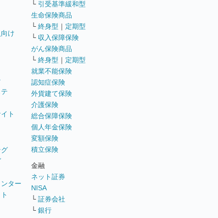
└
引受基準緩和型
生命保険商品
└
終身型
｜
定期型
員向け
└
収入保障保険
がん保険商品
└
終身型
｜
定期型
就業不能保険
テ
認知症保険
ステ
外貨建て保険
介護保険
サイト
総合保障保険
個人年金保険
変額保険
積立保険
ング
グ
金融
ネット証券
ウンター
NISA
イト
└
証券会社
リ
└
銀行