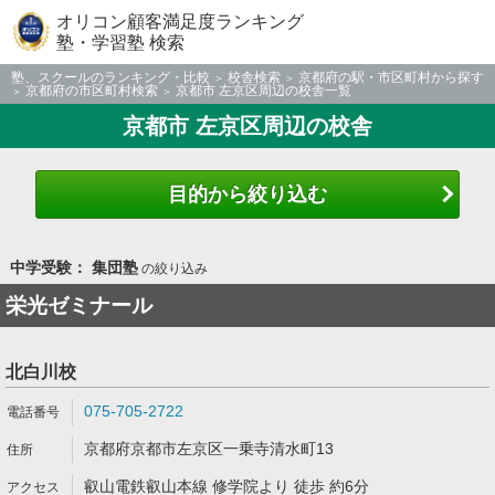
オリコン顧客満足度ランキング
塾・学習塾 検索
塾、スクールのランキング・比較
校舎検索
京都府の駅・市区町村から探す
京都府の市区町村検索
京都市 左京区周辺の校舎一覧
京都市 左京区周辺の校舎
目的から絞り込む
中学受験： 集団塾
の絞り込み
栄光ゼミナール
北白川校
075-705-2722
京都府京都市左京区一乗寺清水町13
叡山電鉄叡山本線 修学院より 徒歩 約6分