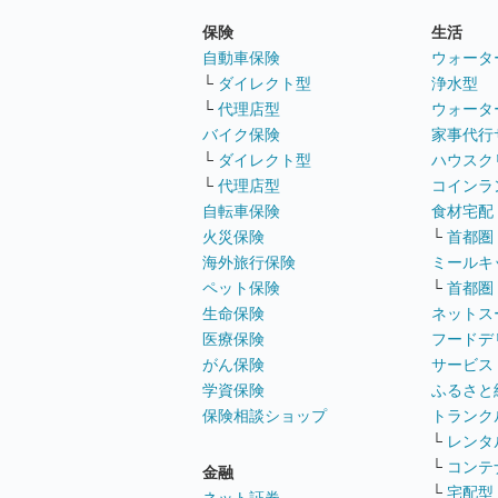
保険
生活
自動車保険
ウォータ
└
ダイレクト型
浄水型
└
代理店型
ウォータ
バイク保険
家事代行
└
ダイレクト型
ハウスク
└
代理店型
コインラ
自転車保険
食材宅配
火災保険
└
首都圏
海外旅行保険
ミールキ
ペット保険
└
首都圏
生命保険
ネットス
医療保険
フードデ
がん保険
サービス
学資保険
ふるさと
保険相談ショップ
トランク
└
レンタ
└
コンテ
金融
└
宅配型