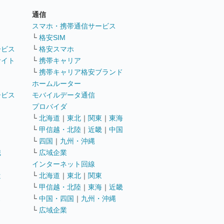
通信
ト
スマホ・携帯通信サービス
└
格安SIM
ービス
└
格安スマホ
サイト
└
携帯キャリア
└
携帯キャリア格安ブランド
ホームルーター
ービス
モバイルデータ通信
ト
プロバイダ
└
北海道
｜
東北
｜
関東
｜
東海
└
甲信越・北陸
｜
近畿
｜
中国
└
四国
｜
九州・沖縄
職
└
広域企業
インターネット回線
遣
└
北海道
｜
東北
｜
関東
└
甲信越・北陸
｜
東海
｜
近畿
ス
└
中国・四国
｜
九州・沖縄
└
広域企業