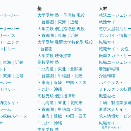
塾
人材
ーサーバー
大学受験 塾・予備校 現役
就活エージェン
└
首都圏
｜
東海
｜
近畿
就活サイト
ーサーバー
大学受験 個別指導塾 現役
逆求人型就活サ
サービス
└
首都圏
｜
東海
｜
近畿
アルバイト情報
リーニング
大学受験 難関大学特化型 現役
転職サイト
ンドリー
└
首都圏
転職サイト 女性
大学受験 映像授業
転職スカウトサ
｜
東海
｜
近畿
高校受験 塾
転職エージェン
ット
└
北海道
｜
東北
｜
北関東
看護師転職
｜
東海
｜
近畿
└
首都圏
｜
甲信越・北陸
介護転職
ーパー
└
東海
｜
近畿
｜
中国・四国
ハイクラス・
リバリー
└
九州・沖縄
ミドルクラス転
高校受験 個別指導塾
派遣会社
納税サイト
└
北海道
｜
東北
｜
北関東
工場・製造業派
ルーム
└
首都圏
｜
甲信越・北陸
派遣求人サイト
ル収納スペース
└
東海
｜
近畿
｜
中国・四国
求人情報サービ
ナ
└
九州・沖縄
転職サイト
（採用担当向け）
中学受験 塾