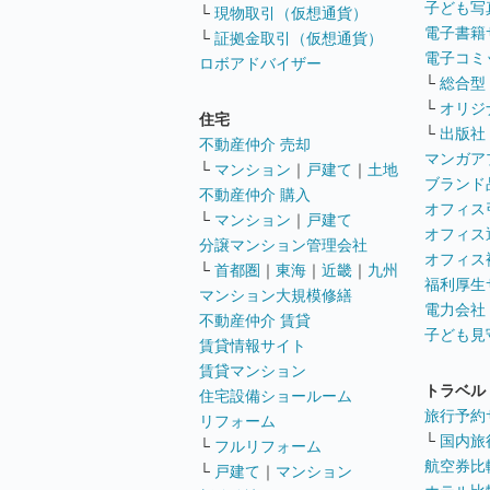
子ども写
└
現物取引（仮想通貨）
電子書籍
└
証拠金取引（仮想通貨）
電子コミ
ロボアドバイザー
└
総合型
└
オリジ
住宅
└
出版社
不動産仲介 売却
マンガア
└
マンション
｜
戸建て
｜
土地
ブランド
不動産仲介 購入
オフィス
└
マンション
｜
戸建て
オフィス
分譲マンション管理会社
オフィス
└
首都圏
｜
東海
｜
近畿
｜
九州
福利厚生
マンション大規模修繕
電力会社
不動産仲介 賃貸
子ども見
賃貸情報サイト
賃貸マンション
トラベル
住宅設備ショールーム
旅行予約
リフォーム
└
国内旅
└
フルリフォーム
航空券比
└
戸建て
｜
マンション