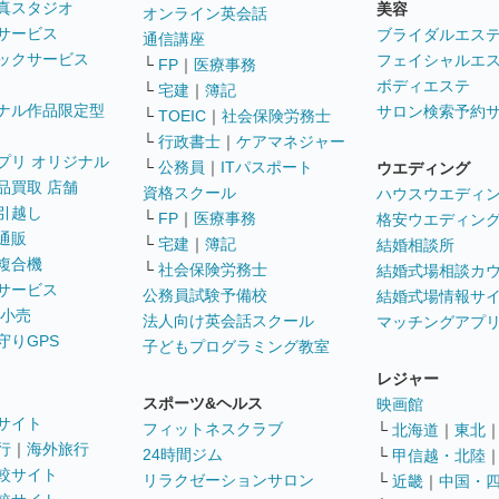
真スタジオ
美容
オンライン英会話
サービス
ブライダルエス
通信講座
ックサービス
フェイシャルエ
└
FP
｜
医療事務
ボディエステ
└
宅建
｜
簿記
ナル作品限定型
サロン検索予約
└
TOEIC
｜
社会保険労務士
└
行政書士
｜
ケアマネジャー
プリ オリジナル
└
公務員
｜
ITパスポート
ウエディング
品買取 店舗
資格スクール
ハウスウエディ
引越し
└
FP
｜
医療事務
格安ウエディン
通販
└
宅建
｜
簿記
結婚相談所
複合機
└
社会保険労務士
結婚式場相談カ
サービス
公務員試験予備校
結婚式場情報サ
 小売
法人向け英会話スクール
マッチングアプ
守りGPS
子どもプログラミング教室
レジャー
スポーツ&ヘルス
映画館
サイト
フィットネスクラブ
└
北海道
｜
東北
行
｜
海外旅行
24時間ジム
└
甲信越・北陸
較サイト
リラクゼーションサロン
└
近畿
｜
中国・