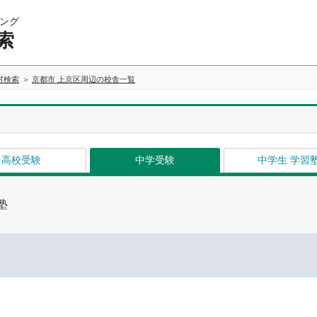
ング
索
村検索
京都市 上京区周辺の校舎一覧
高校受験
中学受験
中学生 学習
塾