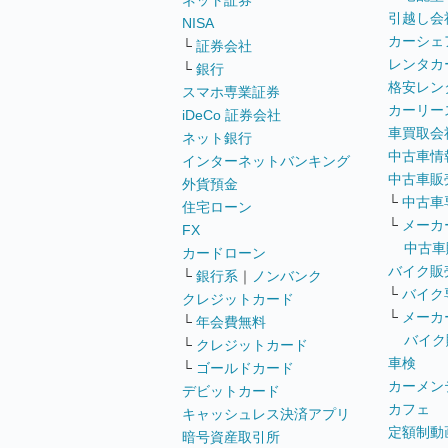
ネット証券
引越し会
NISA
カーシェ
└
証券会社
レンタカ
└
銀行
格安レン
スマホ専業証券
カーリー
iDeCo 証券会社
車買取会
ネット銀行
中古車情
インターネットバンキング
中古車販
外貨預金
└
中古車
住宅ローン
└
メーカ
FX
中古車
カードローン
バイク販
└
銀行系
｜
ノンバンク
└
バイク
クレジットカード
└
メーカ
└
年会費無料
バイク
└
クレジットカード
車検
└
ゴールドカード
カーメン
デビットカード
カフェ
キャッシュレス決済アプリ
定額制動
暗号資産取引所