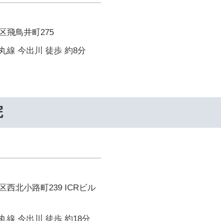
区飛鳥井町275
線 今出川 徒歩 約8分
院
西北小路町239 ICRビル
線 今出川 徒歩 約18分