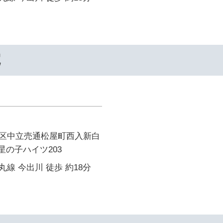
院
区中立売通松屋町西入新白
星の子ハイツ203
線 今出川 徒歩 約18分