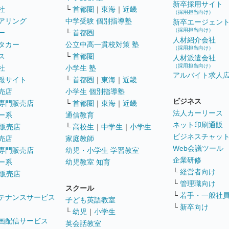
新卒採用サイト
社
└
首都圏
｜
東海
｜
近畿
（採用担当向け）
アリング
中学受験 個別指導塾
新卒エージェン
（採用担当向け）
ー
└
首都圏
人材紹介会社
タカー
公立中高一貫校対策 塾
（採用担当向け）
ス
└
首都圏
人材派遣会社
（採用担当向け）
社
小学生 塾
アルバイト求人
報サイト
└
首都圏
｜
東海
｜
近畿
売店
小学生 個別指導塾
ビジネス
専門販売店
└
首都圏
｜
東海
｜
近畿
法人カーリース
ー系
通信教育
ネット印刷通販
販売店
└
高校生
｜
中学生
｜
小学生
ビジネスチャッ
売店
家庭教師
Web会議ツール
専門販売店
幼児・小学生 学習教室
企業研修
ー系
幼児教室 知育
└
経営者向け
販売店
└
管理職向け
スクール
└
若手・一般社
テナンスサービス
子ども英語教室
└
新卒向け
└
幼児
｜
小学生
画配信サービス
英会話教室