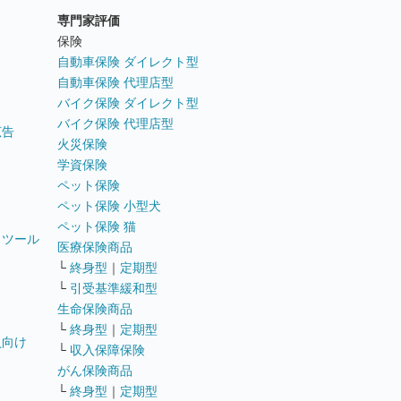
専門家評価
ト
保険
自動車保険 ダイレクト型
自動車保険 代理店型
バイク保険 ダイレクト型
バイク保険 代理店型
広告
火災保険
学資保険
ペット保険
ペット保険 小型犬
ペット保険 猫
トツール
医療保険商品
└
終身型
｜
定期型
└
引受基準緩和型
生命保険商品
└
終身型
｜
定期型
員向け
└
収入保障保険
がん保険商品
└
終身型
｜
定期型