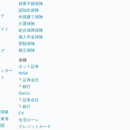
就業不能保険
テ
認知症保険
ステ
外貨建て保険
介護保険
サイト
総合保障保険
個人年金保険
変額保険
積立保険
ング
グ
金融
ネット証券
ウンター
NISA
イト
└
証券会社
リ
└
銀行
iDeCo
└
証券会社
└
銀行
｜
関東
FX
｜
東海
住宅ローン
四国
クレジットカード