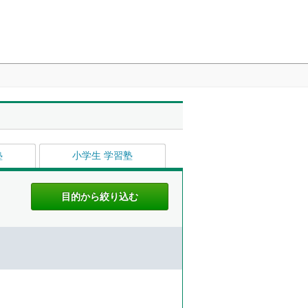
塾
小学生 学習塾