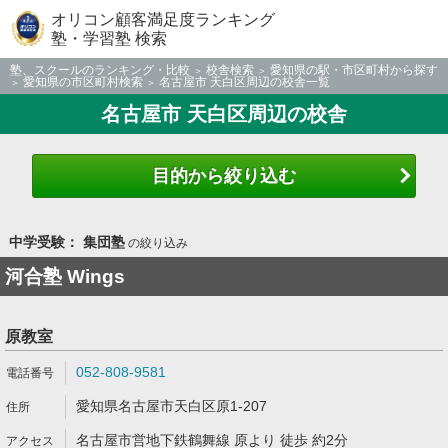
オリコン顧客満足度ランキング
塾・学習塾 検索
塾、スクールのランキング・比較
校舎検索
愛知県の駅・市区町村から探す
愛知県の市区町村検索
名古屋市 天白区周辺の校舎一覧
名古屋市 天白区周辺の校舎
目的から絞り込む
中学受験： 集団塾
の絞り込み
河合塾 Wings
原教室
052-808-9581
愛知県名古屋市天白区原1-207
名古屋市営地下鉄鶴舞線 原より 徒歩 約2分