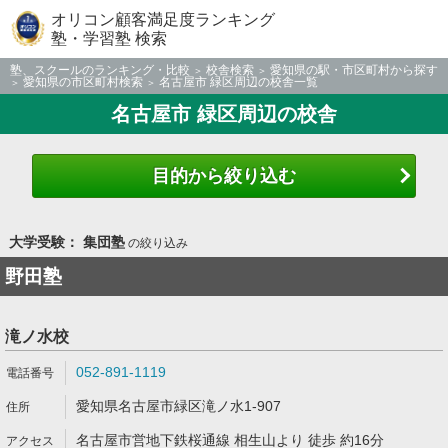
オリコン顧客満足度ランキング
塾・学習塾 検索
塾、スクールのランキング・比較
校舎検索
愛知県の駅・市区町村から探す
愛知県の市区町村検索
名古屋市 緑区周辺の校舎一覧
名古屋市 緑区周辺の校舎
目的から絞り込む
大学受験： 集団塾
の絞り込み
野田塾
滝ノ水校
052-891-1119
愛知県名古屋市緑区滝ノ水1-907
名古屋市営地下鉄桜通線 相生山より 徒歩 約16分