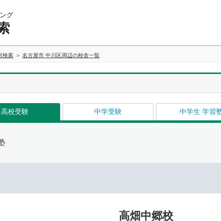
ング
索
村検索
名古屋市 中川区周辺の校舎一覧
高校受験
中学受験
中学生 学習
塾
高畑中郷校