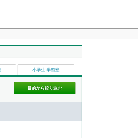
塾
小学生 学習塾