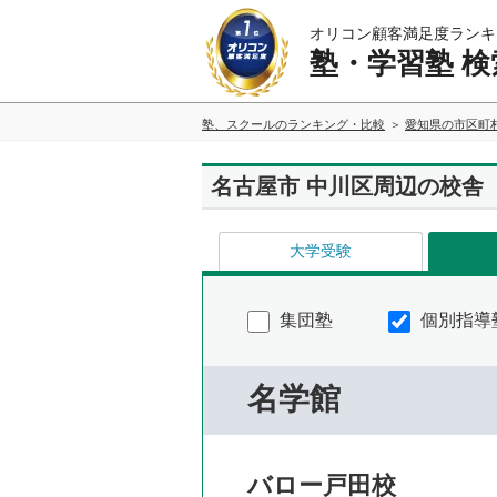
オリコン顧客満足度ランキ
塾・学習塾 検
塾、スクールのランキング・比較
愛知県の市区町
名古屋市 中川区周辺の校舎
大学受験
集団塾
個別指導
名学館
バロー戸田校