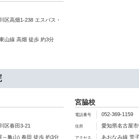
区高畑1-238 エスパス・
山線 高畑 徒歩 約3分
院
宮脇校
052-369-1159
区春田3-21
愛知県名古屋市中
～亀山) 春田 徒歩 約3分
あおなみ線 荒子