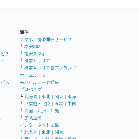
通信
ト
スマホ・携帯通信サービス
└
格安SIM
ービス
└
格安スマホ
サイト
└
携帯キャリア
└
携帯キャリア格安ブランド
ホームルーター
ービス
モバイルデータ通信
ト
プロバイダ
└
北海道
｜
東北
｜
関東
｜
東海
└
甲信越・北陸
｜
近畿
｜
中国
└
四国
｜
九州・沖縄
職
└
広域企業
インターネット回線
遣
└
北海道
｜
東北
｜
関東