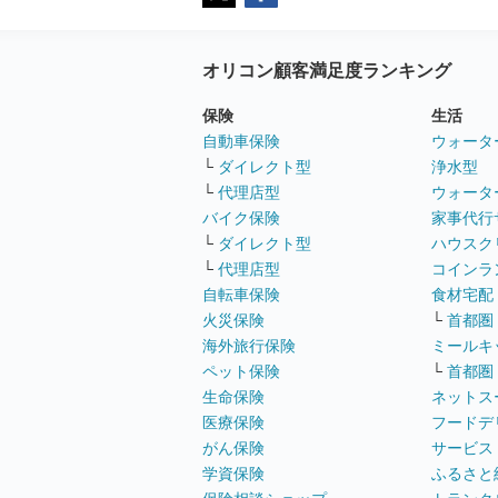
オリコン顧客満足度ランキング
保険
生活
自動車保険
ウォータ
└
ダイレクト型
浄水型
└
代理店型
ウォータ
バイク保険
家事代行
└
ダイレクト型
ハウスク
└
代理店型
コインラ
自転車保険
食材宅配
火災保険
└
首都圏
海外旅行保険
ミールキ
ペット保険
└
首都圏
生命保険
ネットス
医療保険
フードデ
がん保険
サービス
学資保険
ふるさと