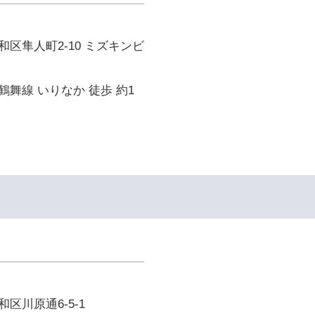
区隼人町2-10 ミズキンビ
舞線 いりなか 徒歩 約1
区川原通6-5-1