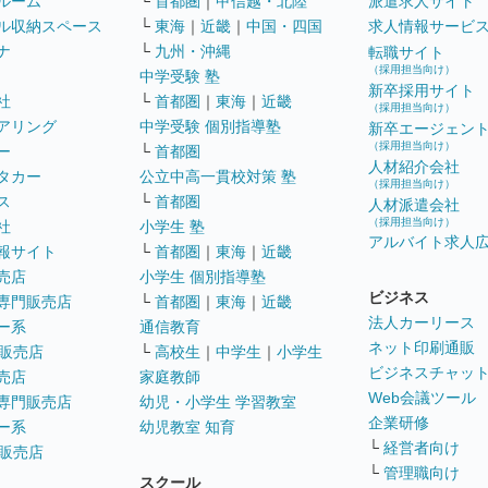
ルーム
└
首都圏
｜
甲信越・北陸
派遣求人サイト
ル収納スペース
└
東海
｜
近畿
｜
中国・四国
求人情報サービ
ナ
└
九州・沖縄
転職サイト
（採用担当向け）
中学受験 塾
新卒採用サイト
社
└
首都圏
｜
東海
｜
近畿
（採用担当向け）
アリング
中学受験 個別指導塾
新卒エージェン
（採用担当向け）
ー
└
首都圏
人材紹介会社
タカー
公立中高一貫校対策 塾
（採用担当向け）
ス
└
首都圏
人材派遣会社
（採用担当向け）
社
小学生 塾
アルバイト求人
報サイト
└
首都圏
｜
東海
｜
近畿
売店
小学生 個別指導塾
ビジネス
専門販売店
└
首都圏
｜
東海
｜
近畿
法人カーリース
ー系
通信教育
ネット印刷通販
販売店
└
高校生
｜
中学生
｜
小学生
ビジネスチャッ
売店
家庭教師
Web会議ツール
専門販売店
幼児・小学生 学習教室
企業研修
ー系
幼児教室 知育
└
経営者向け
販売店
└
管理職向け
スクール