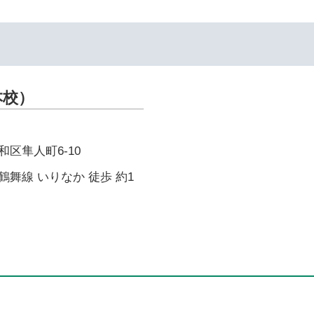
本校）
区隼人町6-10
舞線 いりなか 徒歩 約1