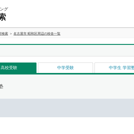
ング
索
村検索
名古屋市 昭和区周辺の校舎一覧
高校受験
中学受験
中学生 学習
塾