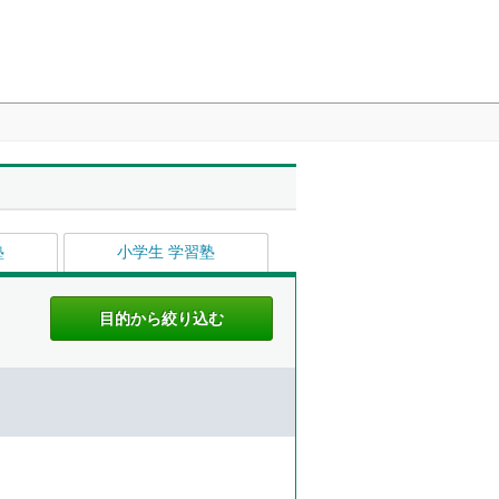
塾
小学生 学習塾