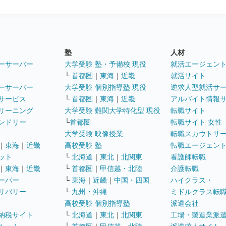
塾
人材
ーサーバー
大学受験 塾・予備校 現役
就活エージェン
└
首都圏
｜
東海
｜
近畿
就活サイト
ーサーバー
大学受験 個別指導塾 現役
逆求人型就活サ
サービス
└
首都圏
｜
東海
｜
近畿
アルバイト情報
リーニング
大学受験 難関大学特化型 現役
転職サイト
ンドリー
└
首都圏
転職サイト 女性
大学受験 映像授業
転職スカウトサ
｜
東海
｜
近畿
高校受験 塾
転職エージェン
ット
└
北海道
｜
東北
｜
北関東
看護師転職
｜
東海
｜
近畿
└
首都圏
｜
甲信越・北陸
介護転職
ーパー
└
東海
｜
近畿
｜
中国・四国
ハイクラス・
リバリー
└
九州・沖縄
ミドルクラス転
高校受験 個別指導塾
派遣会社
納税サイト
└
北海道
｜
東北
｜
北関東
工場・製造業派