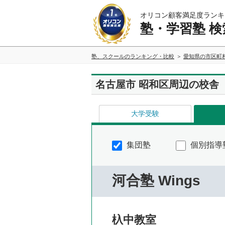
オリコン顧客満足度ランキ
塾・学習塾 検
塾、スクールのランキング・比較
愛知県の市区町
名古屋市 昭和区周辺の校舎
大学受験
集団塾
個別指導
河合塾 Wings
杁中教室