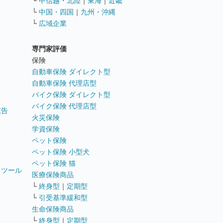
└
甲信越・北陸
｜
東海
｜
近畿
ス
└
中国・四国
｜
九州・沖縄
└
広域企業
専門家評価
ト
保険
自動車保険 ダイレクト型
自動車保険 代理店型
バイク保険 ダイレクト型
バイク保険 代理店型
広告
火災保険
学資保険
ペット保険
ペット保険 小型犬
ペット保険 猫
トツール
医療保険商品
└
終身型
｜
定期型
└
引受基準緩和型
生命保険商品
└
終身型
｜
定期型