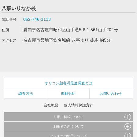
八事いりなか校
052-746-1113
愛知県名古屋市昭和区山手通5-6-1 561山手202号
名古屋市営地下鉄名城線 八事より 徒歩 約5分
オリコン顧客満足度調査とは
調査方法
掲載規約
お問い合わせ
会社概要
個人情報保護方針
引用・転載について
利用者の声について
当サイトで公開されている情報（文字、写真、イラスト、画像データ等）及びこれらの配
置・編集および構造などについての著作権は株式会社oricon MEに帰属しております。
クッキーの使用について
当サイトに掲載している内容はすべてサービスの利用者が提出された見解・感想です。