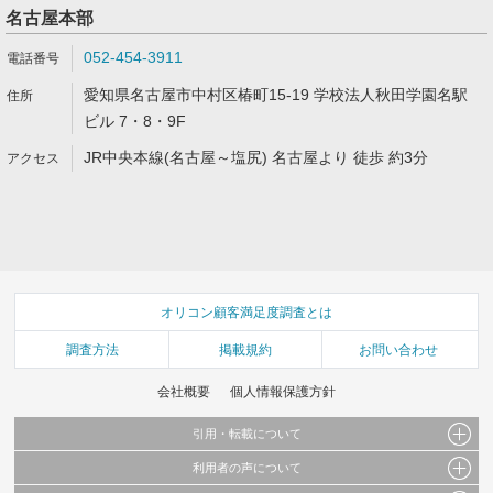
名古屋本部
052-454-3911
愛知県名古屋市中村区椿町15-19 学校法人秋田学園名駅
ビル 7・8・9F
JR中央本線(名古屋～塩尻) 名古屋より 徒歩 約3分
オリコン顧客満足度調査とは
調査方法
掲載規約
お問い合わせ
会社概要
個人情報保護方針
引用・転載について
利用者の声について
当サイトで公開されている情報（文字、写真、イラスト、画像データ等）及びこれらの配
置・編集および構造などについての著作権は株式会社oricon MEに帰属しております。