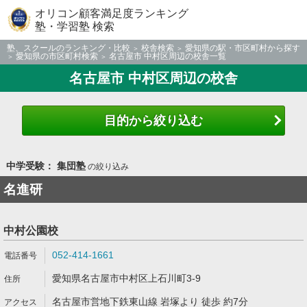
オリコン顧客満足度ランキング
塾・学習塾 検索
塾、スクールのランキング・比較
校舎検索
愛知県の駅・市区町村から探す
愛知県の市区町村検索
名古屋市 中村区周辺の校舎一覧
名古屋市 中村区周辺の校舎
目的から絞り込む
中学受験： 集団塾
の絞り込み
名進研
中村公園校
052-414-1661
愛知県名古屋市中村区上石川町3-9
名古屋市営地下鉄東山線 岩塚より 徒歩 約7分