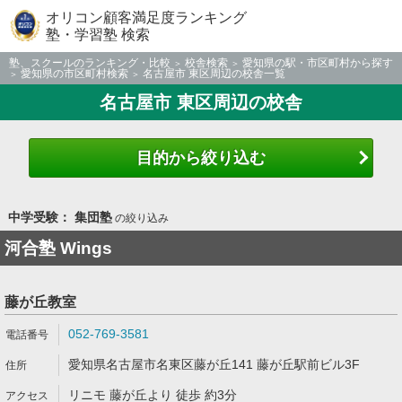
オリコン顧客満足度ランキング
塾・学習塾 検索
塾、スクールのランキング・比較
校舎検索
愛知県の駅・市区町村から探す
愛知県の市区町村検索
名古屋市 東区周辺の校舎一覧
名古屋市 東区周辺の校舎
目的から絞り込む
中学受験： 集団塾
の絞り込み
河合塾 Wings
藤が丘教室
052-769-3581
愛知県名古屋市名東区藤が丘141 藤が丘駅前ビル3F
リニモ 藤が丘より 徒歩 約3分