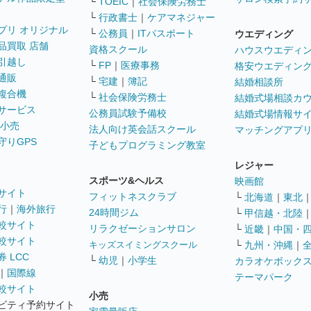
└
TOEIC
｜
社会保険労務士
└
行政書士
｜
ケアマネジャー
プリ オリジナル
└
公務員
｜
ITパスポート
ウエディング
品買取 店舗
資格スクール
ハウスウエディ
引越し
└
FP
｜
医療事務
格安ウエディン
通販
└
宅建
｜
簿記
結婚相談所
複合機
└
社会保険労務士
結婚式場相談カ
サービス
公務員試験予備校
結婚式場情報サ
 小売
法人向け英会話スクール
マッチングアプ
守りGPS
子どもプログラミング教室
レジャー
スポーツ&ヘルス
映画館
サイト
フィットネスクラブ
└
北海道
｜
東北
行
｜
海外旅行
24時間ジム
└
甲信越・北陸
較サイト
リラクゼーションサロン
└
近畿
｜
中国・
較サイト
キッズスイミングスクール
└
九州・沖縄
｜
 LCC
└
幼児
｜
小学生
カラオケボック
｜
国際線
テーマパーク
較サイト
小売
ビティ予約サイト