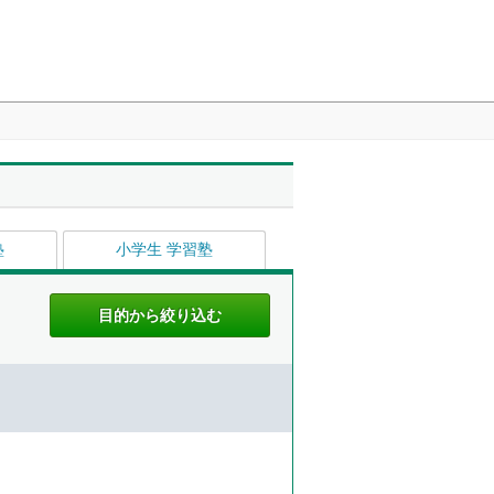
塾
小学生 学習塾