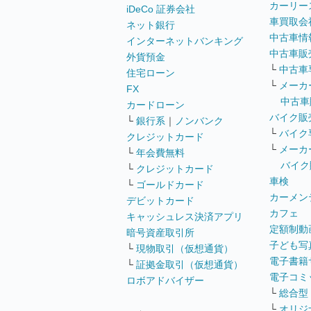
カーリー
iDeCo 証券会社
車買取会
ネット銀行
中古車情
インターネットバンキング
中古車販
外貨預金
└
中古車
住宅ローン
└
メーカ
FX
中古車
カードローン
バイク販
└
銀行系
｜
ノンバンク
└
バイク
クレジットカード
└
メーカ
└
年会費無料
バイク
└
クレジットカード
車検
└
ゴールドカード
カーメン
デビットカード
カフェ
キャッシュレス決済アプリ
定額制動
暗号資産取引所
子ども写
└
現物取引（仮想通貨）
電子書籍
└
証拠金取引（仮想通貨）
電子コミ
ロボアドバイザー
└
総合型
└
オリジ