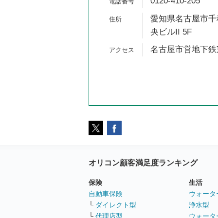
0120-410-205
愛知県名古屋市千種
央ビルII 5F
名古屋市営地下鉄東
オリコン顧客満足度ランキング
保険
生活
自動車保険
ウォータ
└
ダイレクト型
浄水型
└
代理店型
ウォータ