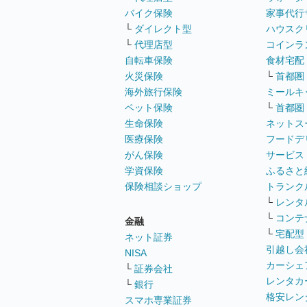
バイク保険
家事代行
└
ダイレクト型
ハウスク
└
代理店型
コインラ
自転車保険
食材宅配
火災保険
└
首都圏
海外旅行保険
ミールキ
ペット保険
└
首都圏
生命保険
ネットス
医療保険
フードデ
がん保険
サービス
学資保険
ふるさと
保険相談ショップ
トランク
└
レンタ
└
コンテ
金融
└
宅配型
ネット証券
引越し会
NISA
カーシェ
└
証券会社
レンタカ
└
銀行
格安レン
スマホ専業証券