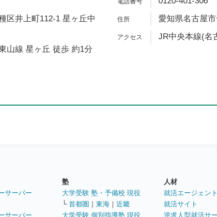
0120-401-306
区井上町112-1 星ヶ丘中
愛知県名古屋市千
JR中央本線(名
山線 星ヶ丘 徒歩 約1分
塾
人材
ーサーバー
大学受験 塾・予備校 現役
就活エージェン
└
首都圏
｜
東海
｜
近畿
就活サイト
ーサーバー
大学受験 個別指導塾 現役
逆求人型就活サ