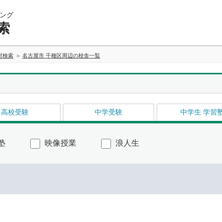
ング
索
村検索
名古屋市 千種区周辺の校舎一覧
高校受験
中学受験
中学生 学習
塾
映像授業
浪人生