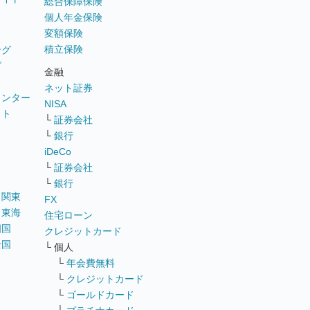
総合保障保険
個人年金保険
変額保険
積立保険
ング
グ
金融
ネット証券
ウンター
NISA
イト
└
証券会社
リ
└
銀行
iDeCo
└
証券会社
└
銀行
｜
関東
FX
｜
東海
住宅ローン
四国
クレジットカード
全国
└ 個人
ス
└
年会費無料
└
クレジットカード
└
ゴールドカード