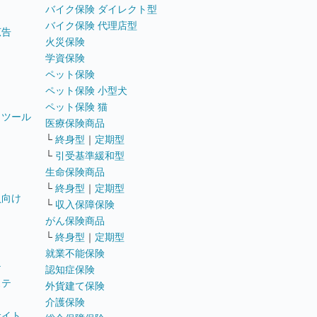
バイク保険 ダイレクト型
バイク保険 代理店型
広告
火災保険
学資保険
ペット保険
ペット保険 小型犬
ペット保険 猫
トツール
医療保険商品
└
終身型
｜
定期型
└
引受基準緩和型
生命保険商品
└
終身型
｜
定期型
員向け
└
収入保障保険
がん保険商品
└
終身型
｜
定期型
就業不能保険
テ
認知症保険
ステ
外貨建て保険
介護保険
サイト