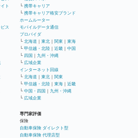
サイト
└
携帯キャリア
└
携帯キャリア格安ブランド
ホームルーター
ービス
モバイルデータ通信
ト
プロバイダ
└
北海道
｜
東北
｜
関東
｜
東海
└
甲信越・北陸
｜
近畿
｜
中国
└
四国
｜
九州・沖縄
職
└
広域企業
インターネット回線
遣
└
北海道
｜
東北
｜
関東
└
甲信越・北陸
｜
東海
｜
近畿
ス
└
中国・四国
｜
九州・沖縄
└
広域企業
専門家評価
ト
保険
自動車保険 ダイレクト型
自動車保険 代理店型