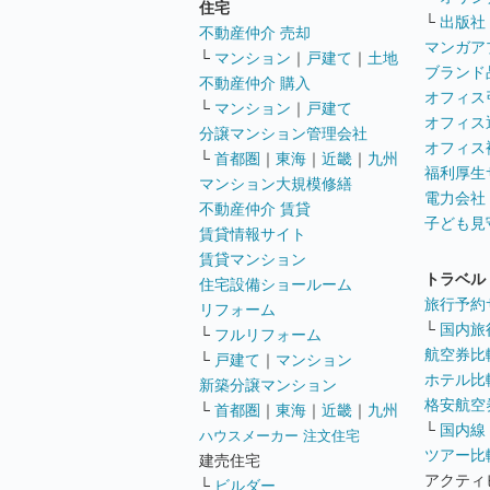
住宅
└
出版社
不動産仲介 売却
マンガア
└
マンション
｜
戸建て
｜
土地
ブランド
不動産仲介 購入
オフィス
└
マンション
｜
戸建て
オフィス
分譲マンション管理会社
オフィス
└
首都圏
｜
東海
｜
近畿
｜
九州
福利厚生
マンション大規模修繕
電力会社
不動産仲介 賃貸
子ども見
賃貸情報サイト
賃貸マンション
トラベル
住宅設備ショールーム
旅行予約
リフォーム
└
国内旅
└
フルリフォーム
航空券比
└
戸建て
｜
マンション
ホテル比
新築分譲マンション
格安航空券
└
首都圏
｜
東海
｜
近畿
｜
九州
└
国内線
ハウスメーカー 注文住宅
ツアー比
建売住宅
アクティ
└
ビルダー