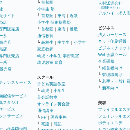
ス
└
首都圏
人材派遣会社
（採用担当向け）
社
小学生 塾
アルバイト求人
報サイト
└
首都圏
｜
東海
｜
近畿
売店
小学生 個別指導塾
ビジネス
専門販売店
└
首都圏
｜
東海
｜
近畿
法人カーリース
ー系
通信教育
ネット印刷通販
販売店
└
高校生
｜
中学生
｜
小学生
ビジネスチャッ
売店
家庭教師
Web会議ツール
専門販売店
幼児・小学生 学習教室
企業研修
ー系
幼児教室 知育
└
経営者向け
販売店
└
管理職向け
スクール
└
若手・一般社
テナンスサービス
子ども英語教室
└
新卒向け
└
幼児
｜
小学生
画配信サービス
英会話教室
真スタジオ
美容
オンライン英会話
サービス
ブライダルエス
通信講座
ックサービス
フェイシャルエ
└
FP
｜
医療事務
ボディエステ
└
宅建
｜
簿記
ナル作品限定型
サロン検索予約