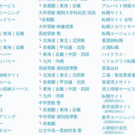
サービス
└
首都圏
｜
東海
｜
近畿
アルバイト情報
リーニング
大学受験 難関大学特化型 現役
転職サイト
ンドリー
└
首都圏
転職サイト 女性
大学受験 映像授業
転職スカウトサ
｜
東海
｜
近畿
高校受験 塾
転職エージェン
ット
└
北海道
｜
東北
｜
北関東
看護師転職
｜
東海
｜
近畿
└
首都圏
｜
甲信越・北陸
介護転職
ーパー
└
東海
｜
近畿
｜
中国・四国
ハイクラス・
リバリー
└
九州・沖縄
ミドルクラス転
高校受験 個別指導塾
派遣会社
納税サイト
└
北海道
｜
東北
｜
北関東
工場・製造業派
ルーム
└
首都圏
｜
甲信越・北陸
派遣求人サイト
ル収納スペース
└
東海
｜
近畿
｜
中国・四国
求人情報サービ
ナ
└
九州・沖縄
転職サイト
（採用担当向け）
中学受験 塾
新卒採用サイト
社
└
首都圏
｜
東海
｜
近畿
（採用担当向け）
アリング
中学受験 個別指導塾
新卒エージェン
（採用担当向け）
ー
└
首都圏
人材紹介会社
タカー
公立中高一貫校対策 塾
（採用担当向け）