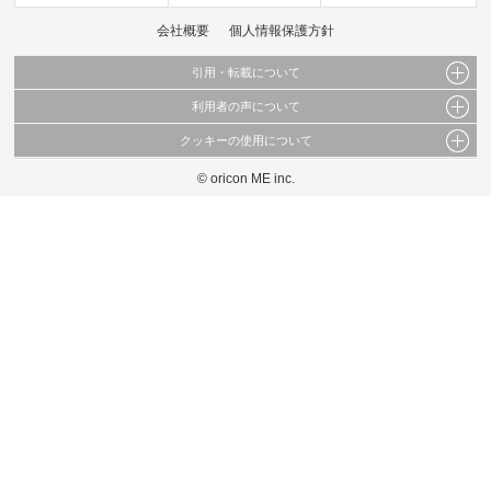
会社概要
個人情報保護方針
引用・転載について
利用者の声について
当サイトで公開されている情報（文字、写真、イラスト、画像データ等）及びこれらの配
置・編集および構造などについての著作権は株式会社oricon MEに帰属しております。
クッキーの使用について
当サイトに掲載している内容はすべてサービスの利用者が提出された見解・感想です。
これらの情報を権利者の許可なく無断転載・複製などの二次利用を行うことは固く禁じて
弊社が内容について正確性を含め一切保証するものではありません。
おります。
© oricon ME inc.
このサイトでは Cookie を使用して、ユーザーに合わせたコンテンツや広告の表示、ソー
弊社の見解・ 意見ではないことをご理解いただいた上でご覧ください。
シャル メディア機能の提供、広告の表示回数やクリック数の測定を行っています。
また、ユーザーによるサイトの利用状況についても情報を収集し、ソーシャル メディア
や広告配信、データ解析の各パートナーに提供しています。
各パートナーは、この情報とユーザーが各パートナーに提供した他の情報や、ユーザーが
各パートナーのサービスを使用したときに収集した他の情報を組み合わせて使用すること
があります。