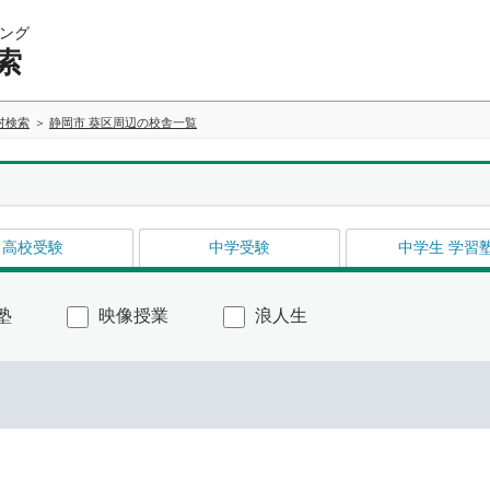
ング
索
村検索
静岡市 葵区周辺の校舎一覧
高校受験
中学受験
中学生 学習
塾
映像授業
浪人生