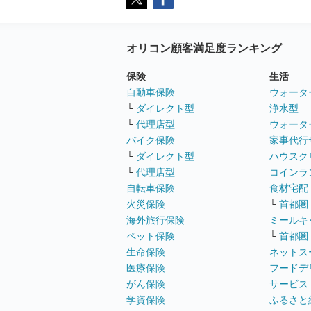
オリコン顧客満足度ランキング
保険
生活
自動車保険
ウォータ
└
ダイレクト型
浄水型
└
代理店型
ウォータ
バイク保険
家事代行
└
ダイレクト型
ハウスク
└
代理店型
コインラ
自転車保険
食材宅配
火災保険
└
首都圏
海外旅行保険
ミールキ
ペット保険
└
首都圏
生命保険
ネットス
医療保険
フードデ
がん保険
サービス
学資保険
ふるさと