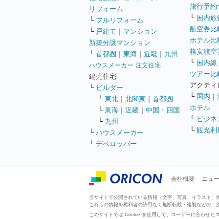
旅行予約
リフォーム
└
国内旅
└
フルリフォーム
航空券比
└
戸建て
｜
マンション
ホテル比
新築分譲マンション
格安航空券
└
首都圏
｜
東海
｜
近畿
｜
九州
└
国内線
ハウスメーカー 注文住宅
ツアー比
建売住宅
アクティ
└
ビルダー
└
国内
｜
└
東北
｜
北関東
｜
首都圏
ホテル
└
東海
｜
近畿
｜
中国・四国
└
ビジネ
└
九州
└
観光利
└
ハウスメーカー
└
デベロッパー
会社概要
ニュ
当サイトで公開されている情報（文字、写真、イラスト、画像
これらの情報を権利者の許可なく無断転載・複製などの二
このサイトでは Cookie を使用して、ユーザーに合わ