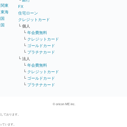
└
銀行
｜
関東
FX
｜
東海
住宅ローン
四国
クレジットカード
全国
└ 個人
ス
└
年会費無料
└
クレジットカード
└
ゴールドカード
└
プラチナカード
└ 法人
└
年会費無料
└
クレジットカード
└
ゴールドカード
└
プラチナカード
© oricon ME inc.
属しております。
行っています。