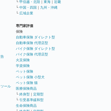
└
甲信越・北陸
｜
東海
｜
近畿
ス
└
中国・四国
｜
九州・沖縄
└
広域企業
専門家評価
ト
保険
自動車保険 ダイレクト型
自動車保険 代理店型
バイク保険 ダイレクト型
バイク保険 代理店型
広告
火災保険
学資保険
ペット保険
ペット保険 小型犬
ペット保険 猫
トツール
医療保険商品
└
終身型
｜
定期型
└
引受基準緩和型
生命保険商品