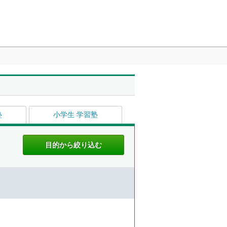
塾
小学生 学習塾