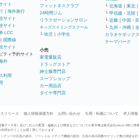
サイト
フィットネスクラブ
└
北海道
｜
東北
行
｜
海外旅行
24時間ジム
└
甲信越・北陸
較サイト
リラクゼーションサロン
└
近畿
｜
中国・
較サイト
キッズスイミングスクール
└
九州・沖縄
｜
 LCC
└
幼児
｜
小学生
カラオケボック
｜
国際線
テーマパーク
較サイト
小売
ビティ予約サイト
家電量販店
海外
ドラッグストア
紳士服専門店
ス利用
スーツショップ
用
カー用品店
タイヤ専門店
ースリリース
個人情報保護方針
お問い合わせ
引用・転載について
求人情報
データ等）及びこれらの配置・編集および構造などについての著作権は株式会社oricon MEに帰
次利用を行うことは固く禁じております。
せたコンテンツや広告の表示、ソーシャル メディア機能の提供、広告の表示回数やクリック数の測定を