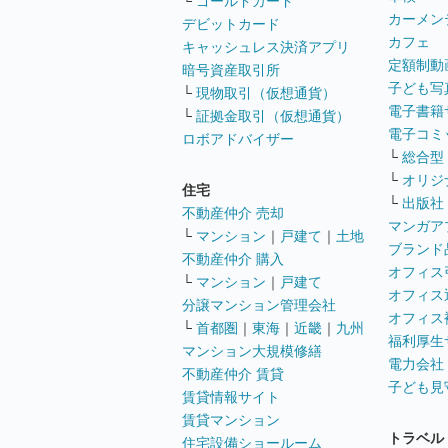
└
ゴールドカード
カーメン
デビットカード
カフェ
キャッシュレス決済アプリ
定額制動
暗号資産取引所
子ども写
└
現物取引（仮想通貨）
電子書籍
└
証拠金取引（仮想通貨）
電子コミ
ロボアドバイザー
└
総合型
└
オリジ
住宅
└
出版社
不動産仲介 売却
マンガア
└
マンション
｜
戸建て
｜
土地
ブランド
不動産仲介 購入
オフィス
└
マンション
｜
戸建て
オフィス
分譲マンション管理会社
オフィス
└
首都圏
｜
東海
｜
近畿
｜
九州
福利厚生
マンション大規模修繕
電力会社
不動産仲介 賃貸
子ども見
賃貸情報サイト
賃貸マンション
トラベル
住宅設備ショールーム