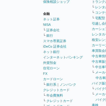
保険相談ショップ
トランク
└
レンタ
└
コンテ
金融
└
宅配型
ネット証券
引越し会
NISA
カーシェ
└
証券会社
レンタカ
└
銀行
格安レン
スマホ専業証券
カーリー
iDeCo 証券会社
車買取会
ネット銀行
中古車情
インターネットバンキング
中古車販
外貨預金
└
中古車
住宅ローン
└
メーカ
FX
中古車
カードローン
バイク販
└
銀行系
｜
ノンバンク
└
バイク
クレジットカード
└
メーカ
└
年会費無料
バイク
└
クレジットカード
車検