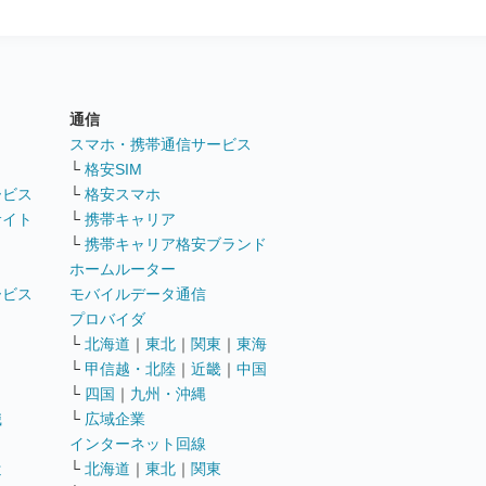
通信
ト
スマホ・携帯通信サービス
└
格安SIM
ービス
└
格安スマホ
サイト
└
携帯キャリア
└
携帯キャリア格安ブランド
ホームルーター
ービス
モバイルデータ通信
ト
プロバイダ
└
北海道
｜
東北
｜
関東
｜
東海
└
甲信越・北陸
｜
近畿
｜
中国
└
四国
｜
九州・沖縄
職
└
広域企業
インターネット回線
遣
└
北海道
｜
東北
｜
関東