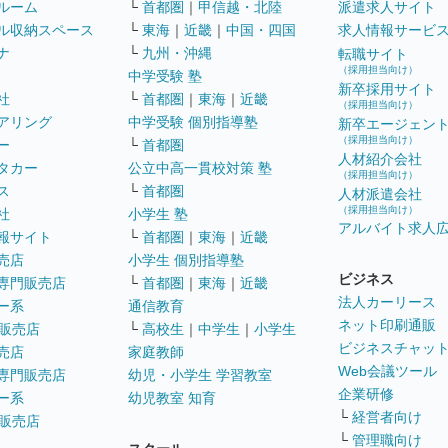
ルーム
└
首都圏
｜
甲信越・北陸
派遣求人サイト
ル収納スペース
└
東海
｜
近畿
｜
中国・四国
求人情報サービ
ナ
└
九州・沖縄
転職サイト
（採用担当向け）
中学受験 塾
新卒採用サイト
社
└
首都圏
｜
東海
｜
近畿
（採用担当向け）
アリング
中学受験 個別指導塾
新卒エージェン
（採用担当向け）
ー
└
首都圏
人材紹介会社
タカー
公立中高一貫校対策 塾
（採用担当向け）
ス
└
首都圏
人材派遣会社
（採用担当向け）
社
小学生 塾
アルバイト求人
報サイト
└
首都圏
｜
東海
｜
近畿
売店
小学生 個別指導塾
ビジネス
専門販売店
└
首都圏
｜
東海
｜
近畿
法人カーリース
ー系
通信教育
ネット印刷通販
販売店
└
高校生
｜
中学生
｜
小学生
ビジネスチャッ
売店
家庭教師
Web会議ツール
専門販売店
幼児・小学生 学習教室
企業研修
ー系
幼児教室 知育
└
経営者向け
販売店
└
管理職向け