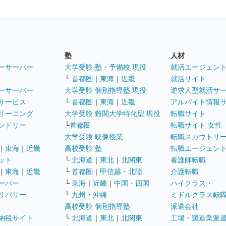
塾
人材
ーサーバー
大学受験 塾・予備校 現役
就活エージェン
└
首都圏
｜
東海
｜
近畿
就活サイト
ーサーバー
大学受験 個別指導塾 現役
逆求人型就活サ
サービス
└
首都圏
｜
東海
｜
近畿
アルバイト情報
リーニング
大学受験 難関大学特化型 現役
転職サイト
ンドリー
└
首都圏
転職サイト 女性
大学受験 映像授業
転職スカウトサ
｜
東海
｜
近畿
高校受験 塾
転職エージェン
ット
└
北海道
｜
東北
｜
北関東
看護師転職
｜
東海
｜
近畿
└
首都圏
｜
甲信越・北陸
介護転職
ーパー
└
東海
｜
近畿
｜
中国・四国
ハイクラス・
リバリー
└
九州・沖縄
ミドルクラス転
高校受験 個別指導塾
派遣会社
納税サイト
└
北海道
｜
東北
｜
北関東
工場・製造業派