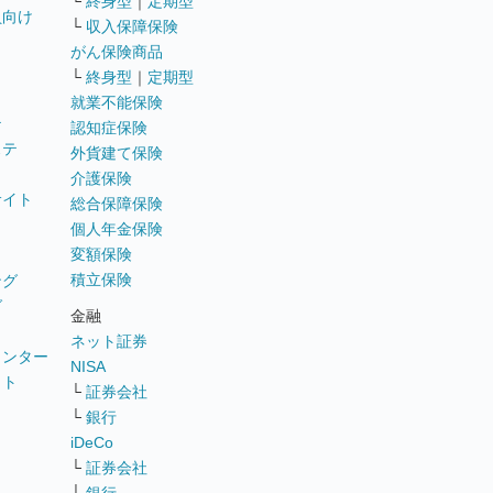
└
終身型
｜
定期型
員向け
└
収入保障保険
がん保険商品
└
終身型
｜
定期型
就業不能保険
テ
認知症保険
ステ
外貨建て保険
介護保険
サイト
総合保障保険
個人年金保険
変額保険
積立保険
ング
グ
金融
ネット証券
ウンター
NISA
イト
└
証券会社
リ
└
銀行
iDeCo
└
証券会社