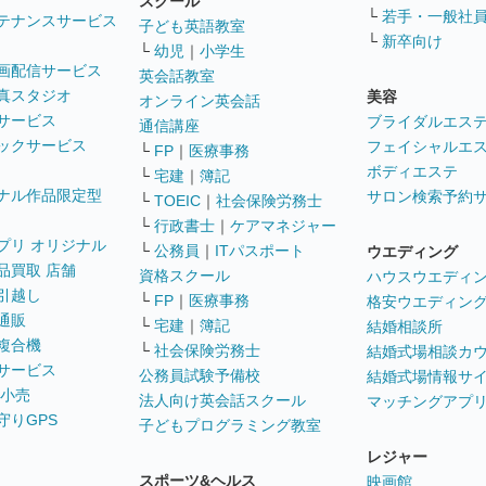
スクール
└
若手・一般社
テナンスサービス
子ども英語教室
└
新卒向け
└
幼児
｜
小学生
画配信サービス
英会話教室
真スタジオ
美容
オンライン英会話
サービス
ブライダルエス
通信講座
ックサービス
フェイシャルエ
└
FP
｜
医療事務
ボディエステ
└
宅建
｜
簿記
ナル作品限定型
サロン検索予約
└
TOEIC
｜
社会保険労務士
└
行政書士
｜
ケアマネジャー
プリ オリジナル
└
公務員
｜
ITパスポート
ウエディング
品買取 店舗
資格スクール
ハウスウエディ
引越し
└
FP
｜
医療事務
格安ウエディン
通販
└
宅建
｜
簿記
結婚相談所
複合機
└
社会保険労務士
結婚式場相談カ
サービス
公務員試験予備校
結婚式場情報サ
 小売
法人向け英会話スクール
マッチングアプ
守りGPS
子どもプログラミング教室
レジャー
スポーツ&ヘルス
映画館