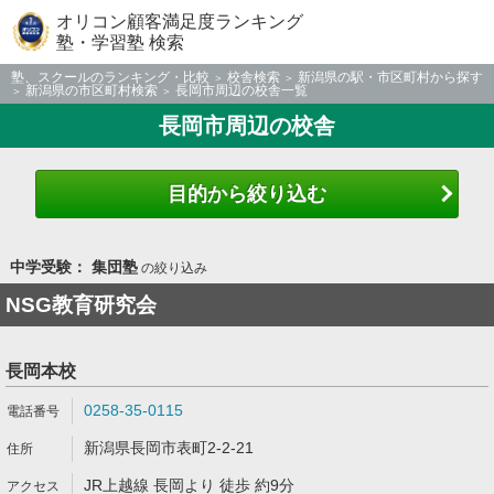
オリコン顧客満足度ランキング
塾・学習塾 検索
塾、スクールのランキング・比較
校舎検索
新潟県の駅・市区町村から探す
新潟県の市区町村検索
長岡市周辺の校舎一覧
長岡市周辺の校舎
目的から絞り込む
中学受験： 集団塾
の絞り込み
NSG教育研究会
長岡本校
0258-35-0115
新潟県長岡市表町2-2-21
JR上越線 長岡より 徒歩 約9分