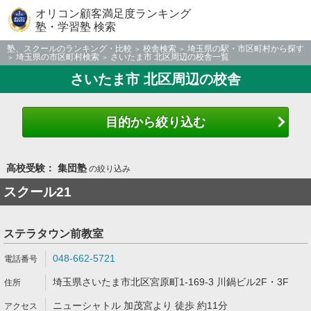
オリコン顧客満足度ランキング
塾・学習塾 検索
塾、スクールのランキング・比較
校舎検索
埼玉県の駅・市区町村から探す
埼玉県の市区町村検索
さいたま市 北区周辺の校舎一覧
さいたま市 北区周辺の校舎
目的から絞り込む
高校受験： 集団塾
の絞り込み
スクール21
ステラタウン前教室
048-662-5721
埼玉県さいたま市北区宮原町1-169-3 川鍋ビル2F・3F
ニューシャトル 加茂宮より 徒歩 約11分