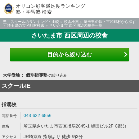
オリコン顧客満足度ランキング
塾・学習塾 検索
塾、スクールのランキング・比較
校舎検索
埼玉県の駅・市区町村から探す
埼玉県の市区町村検索
さいたま市 西区周辺の校舎一覧
さいたま市 西区周辺の校舎
目的から絞り込む
大学受験： 個別指導塾
の絞り込み
スクールIE
指扇校
048-622-6856
埼玉県さいたま市西区指扇2645-1 嶋田ビル2F C部分
JR埼京線 指扇より 徒歩 約3分