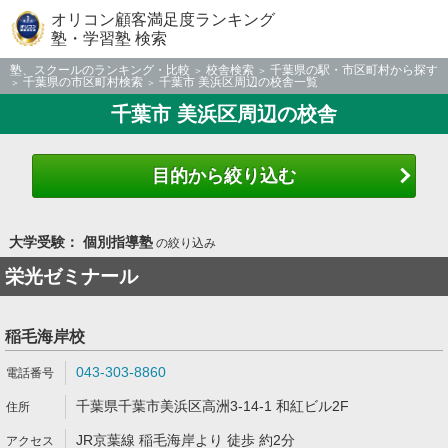
オリコン顧客満足度ランキング
塾・学習塾 検索
塾、スクールのランキング・比較
校舎検索
千葉県の駅・市区町村から探す
千葉県の市区町村検索
千葉市 美浜区周辺の校舎一覧
千葉市 美浜区周辺の校舎
目的から絞り込む
大学受験： 個別指導塾
の絞り込み
栄光ゼミナール
稲毛海岸校
043-303-8860
千葉県千葉市美浜区高洲3-14-1 和紅ビル2F
JR京葉線 稲毛海岸より 徒歩 約2分