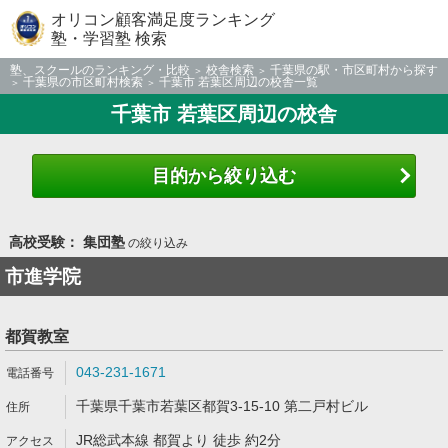
オリコン顧客満足度ランキング
塾・学習塾 検索
塾、スクールのランキング・比較
校舎検索
千葉県の駅・市区町村から探す
千葉県の市区町村検索
千葉市 若葉区周辺の校舎一覧
千葉市 若葉区周辺の校舎
目的から絞り込む
高校受験： 集団塾
の絞り込み
市進学院
都賀教室
043-231-1671
千葉県千葉市若葉区都賀3-15-10 第二戸村ビル
JR総武本線 都賀より 徒歩 約2分