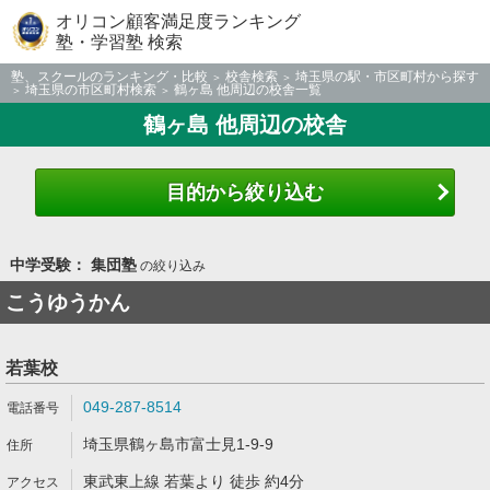
オリコン顧客満足度ランキング
塾・学習塾 検索
塾、スクールのランキング・比較
校舎検索
埼玉県の駅・市区町村から探す
埼玉県の市区町村検索
鶴ヶ島 他周辺の校舎一覧
鶴ヶ島 他周辺の校舎
目的から絞り込む
中学受験： 集団塾
の絞り込み
こうゆうかん
若葉校
049-287-8514
埼玉県鶴ヶ島市富士見1-9-9
東武東上線 若葉より 徒歩 約4分