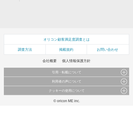
オリコン顧客満足度調査とは
調査方法
掲載規約
お問い合わせ
会社概要
個人情報保護方針
引用・転載について
利用者の声について
当サイトで公開されている情報（文字、写真、イラスト、画像データ等）及びこれらの配
置・編集および構造などについての著作権は株式会社oricon MEに帰属しております。
クッキーの使用について
当サイトに掲載している内容はすべてサービスの利用者が提出された見解・感想です。
これらの情報を権利者の許可なく無断転載・複製などの二次利用を行うことは固く禁じて
弊社が内容について正確性を含め一切保証するものではありません。
おります。
© oricon ME inc.
このサイトでは Cookie を使用して、ユーザーに合わせたコンテンツや広告の表示、ソー
弊社の見解・ 意見ではないことをご理解いただいた上でご覧ください。
シャル メディア機能の提供、広告の表示回数やクリック数の測定を行っています。
また、ユーザーによるサイトの利用状況についても情報を収集し、ソーシャル メディア
や広告配信、データ解析の各パートナーに提供しています。
各パートナーは、この情報とユーザーが各パートナーに提供した他の情報や、ユーザーが
各パートナーのサービスを使用したときに収集した他の情報を組み合わせて使用すること
があります。