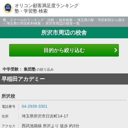
オリコン顧客満足度ランキング
塾・学習塾 検索
塾、スクールのランキング・比較
校舎検索
埼玉県の駅・市区町村から探す
埼玉県の市区町村検索
所沢市周辺の校舎一覧
所沢市周辺の校舎
目的から絞り込む
中学受験： 集団塾
の絞り込み
早稲田アカデミー
所沢校
04-2939-3301
埼玉県所沢市日吉町14-17
西武池袋線 所沢より 徒歩 約3分