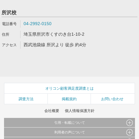
所沢校
04-2992-0150
埼玉県所沢市くすのき台1-10-2
西武池袋線 所沢より 徒歩 約4分
オリコン顧客満足度調査とは
調査方法
掲載規約
お問い合わせ
会社概要
個人情報保護方針
引用・転載について
利用者の声について
当サイトで公開されている情報（文字、写真、イラスト、画像データ等）及びこれらの配
置・編集および構造などについての著作権は株式会社oricon MEに帰属しております。