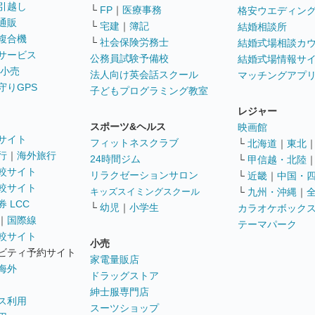
引越し
└
FP
｜
医療事務
格安ウエディン
通販
└
宅建
｜
簿記
結婚相談所
複合機
└
社会保険労務士
結婚式場相談カ
サービス
公務員試験予備校
結婚式場情報サ
 小売
法人向け英会話スクール
マッチングアプ
守りGPS
子どもプログラミング教室
レジャー
スポーツ&ヘルス
映画館
サイト
フィットネスクラブ
└
北海道
｜
東北
行
｜
海外旅行
24時間ジム
└
甲信越・北陸
較サイト
リラクゼーションサロン
└
近畿
｜
中国・
較サイト
キッズスイミングスクール
└
九州・沖縄
｜
 LCC
└
幼児
｜
小学生
カラオケボック
｜
国際線
テーマパーク
較サイト
小売
ビティ予約サイト
家電量販店
海外
ドラッグストア
紳士服専門店
ス利用
スーツショップ