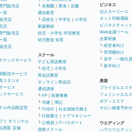
ビジネス
専門販売店
└
首都圏
｜
東海
｜
近畿
法人カーリース
ー系
通信教育
ネット印刷通販
販売店
└
高校生
｜
中学生
｜
小学生
ビジネスチャッ
売店
家庭教師
Web会議ツール
専門販売店
幼児・小学生 学習教室
企業研修
ー系
幼児教室 知育
└
経営者向け
販売店
└
管理職向け
スクール
└
若手・一般社
テナンスサービス
子ども英語教室
└
新卒向け
└
幼児
｜
小学生
画配信サービス
英会話教室
真スタジオ
美容
オンライン英会話
サービス
ブライダルエス
通信講座
ックサービス
フェイシャルエ
└
FP
｜
医療事務
ボディエステ
└
宅建
｜
簿記
ナル作品限定型
サロン検索予約
└
TOEIC
｜
社会保険労務士
└
行政書士
｜
ケアマネジャー
プリ オリジナル
└
公務員
｜
ITパスポート
ウエディング
品買取 店舗
資格スクール
ハウスウエディ