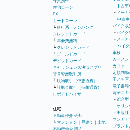
外貨預金
└
中古車
住宅ローン
└
メーカ
FX
中古車
カードローン
バイク販
└
銀行系
｜
ノンバンク
└
バイク
クレジットカード
└
メーカ
└
年会費無料
バイク
└
クレジットカード
車検
└
ゴールドカード
カーメン
デビットカード
カフェ
キャッシュレス決済アプリ
定額制動
暗号資産取引所
子ども写
└
現物取引（仮想通貨）
電子書籍
└
証拠金取引（仮想通貨）
電子コミ
ロボアドバイザー
└
総合型
└
オリジ
住宅
└
出版社
不動産仲介 売却
マンガア
└
マンション
｜
戸建て
｜
土地
ブランド
不動産仲介 購入