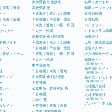
大学受験 映像授業
転職スカウトサ
｜
東海
｜
近畿
高校受験 塾
転職エージェン
ット
└
北海道
｜
東北
｜
北関東
看護師転職
｜
東海
｜
近畿
└
首都圏
｜
甲信越・北陸
介護転職
ーパー
└
東海
｜
近畿
｜
中国・四国
ハイクラス・
リバリー
└
九州・沖縄
ミドルクラス転
高校受験 個別指導塾
派遣会社
納税サイト
└
北海道
｜
東北
｜
北関東
工場・製造業派
ルーム
└
首都圏
｜
甲信越・北陸
派遣求人サイト
ル収納スペース
└
東海
｜
近畿
｜
中国・四国
求人情報サービ
ナ
└
九州・沖縄
転職サイト
（採用担当向け）
中学受験 塾
新卒採用サイト
社
└
首都圏
｜
東海
｜
近畿
（採用担当向け）
アリング
中学受験 個別指導塾
新卒エージェン
（採用担当向け）
ー
└
首都圏
人材紹介会社
タカー
公立中高一貫校対策 塾
（採用担当向け）
ス
└
首都圏
人材派遣会社
（採用担当向け）
社
小学生 塾
アルバイト求人
報サイト
└
首都圏
｜
東海
｜
近畿
売店
小学生 個別指導塾