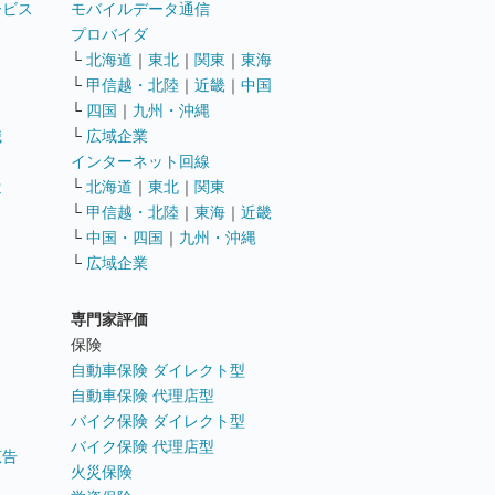
ービス
モバイルデータ通信
ト
プロバイダ
└
北海道
｜
東北
｜
関東
｜
東海
└
甲信越・北陸
｜
近畿
｜
中国
└
四国
｜
九州・沖縄
職
└
広域企業
インターネット回線
遣
└
北海道
｜
東北
｜
関東
└
甲信越・北陸
｜
東海
｜
近畿
ス
└
中国・四国
｜
九州・沖縄
└
広域企業
専門家評価
ト
保険
自動車保険 ダイレクト型
自動車保険 代理店型
バイク保険 ダイレクト型
バイク保険 代理店型
広告
火災保険