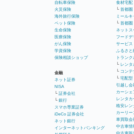
自転車保険
食材宅配
火災保険
└
首都圏
海外旅行保険
ミールキ
ペット保険
└
首都圏
生命保険
ネットス
医療保険
フードデ
がん保険
サービス
学資保険
ふるさと
保険相談ショップ
トランク
└
レンタ
└
コンテ
金融
└
宅配型
ネット証券
引越し会
NISA
カーシェ
└
証券会社
レンタカ
└
銀行
格安レン
スマホ専業証券
カーリー
iDeCo 証券会社
車買取会
ネット銀行
中古車情
インターネットバンキング
中古車販