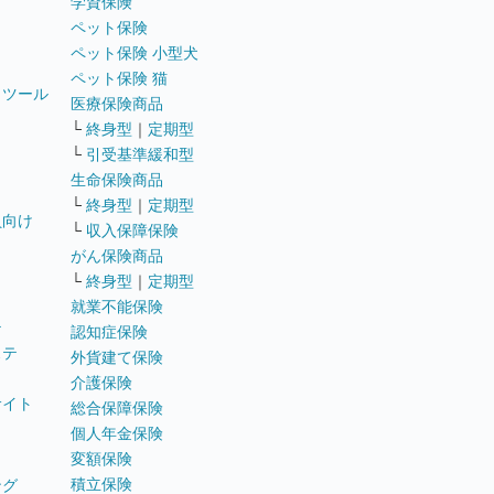
学資保険
ペット保険
ペット保険 小型犬
ペット保険 猫
トツール
医療保険商品
└
終身型
｜
定期型
└
引受基準緩和型
生命保険商品
└
終身型
｜
定期型
員向け
└
収入保障保険
がん保険商品
└
終身型
｜
定期型
就業不能保険
テ
認知症保険
ステ
外貨建て保険
介護保険
サイト
総合保障保険
個人年金保険
変額保険
積立保険
ング