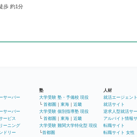
徒歩 約1分
塾
人材
ーサーバー
大学受験 塾・予備校 現役
就活エージェン
└
首都圏
｜
東海
｜
近畿
就活サイト
ーサーバー
大学受験 個別指導塾 現役
逆求人型就活サ
サービス
└
首都圏
｜
東海
｜
近畿
アルバイト情報
リーニング
大学受験 難関大学特化型 現役
転職サイト
ンドリー
└
首都圏
転職サイト 女性