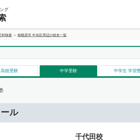
ング
索
町村検索
相模原市 中央区周辺の校舎一覧
高校受験
中学受験
中学生 学習
塾
ナール
千代田校