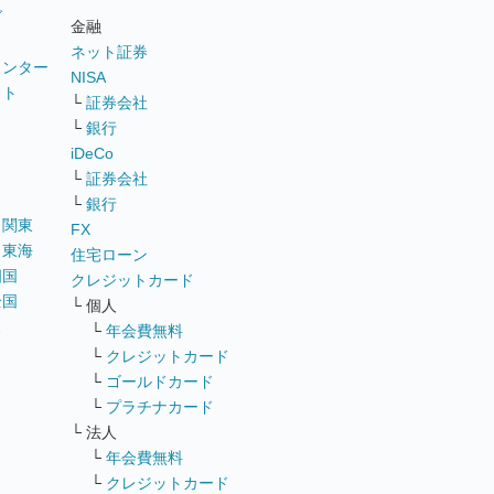
グ
金融
ネット証券
ウンター
NISA
イト
└
証券会社
リ
└
銀行
iDeCo
└
証券会社
└
銀行
｜
関東
FX
｜
東海
住宅ローン
四国
クレジットカード
全国
└ 個人
ス
└
年会費無料
└
クレジットカード
└
ゴールドカード
└
プラチナカード
└ 法人
└
年会費無料
└
クレジットカード