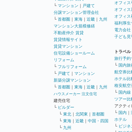
オフィス
└
マンション
｜
戸建て
オフィス
分譲マンション管理会社
オフィス
└
首都圏
｜
東海
｜
近畿
｜
九州
福利厚生
マンション大規模修繕
電力会社
不動産仲介 賃貸
子ども見
賃貸情報サイト
賃貸マンション
トラベル
住宅設備ショールーム
旅行予約
リフォーム
└
国内旅
└
フルリフォーム
航空券比
└
戸建て
｜
マンション
ホテル比
新築分譲マンション
格安航空券
└
首都圏
｜
東海
｜
近畿
｜
九州
└
国内線
ハウスメーカー 注文住宅
ツアー比
建売住宅
アクティ
└
ビルダー
└
国内
｜
└
東北
｜
北関東
｜
首都圏
ホテル
└
東海
｜
近畿
｜
中国・四国
└
ビジネ
└
九州