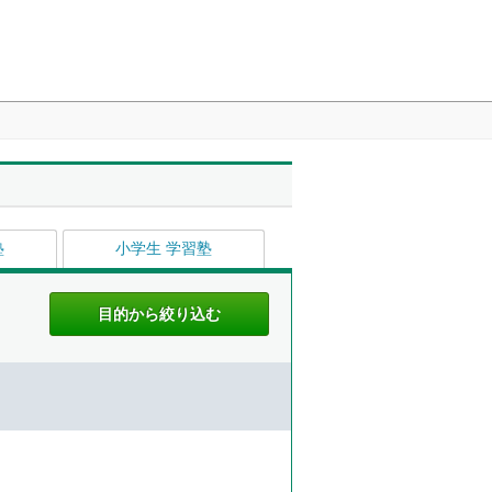
塾
小学生 学習塾