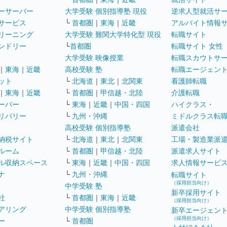
ーサーバー
大学受験 個別指導塾 現役
逆求人型就活サ
サービス
└
首都圏
｜
東海
｜
近畿
アルバイト情報
リーニング
大学受験 難関大学特化型 現役
転職サイト
ンドリー
└
首都圏
転職サイト 女性
大学受験 映像授業
転職スカウトサ
｜
東海
｜
近畿
高校受験 塾
転職エージェン
ット
└
北海道
｜
東北
｜
北関東
看護師転職
｜
東海
｜
近畿
└
首都圏
｜
甲信越・北陸
介護転職
ーパー
└
東海
｜
近畿
｜
中国・四国
ハイクラス・
リバリー
└
九州・沖縄
ミドルクラス転
高校受験 個別指導塾
派遣会社
納税サイト
└
北海道
｜
東北
｜
北関東
工場・製造業派
ルーム
└
首都圏
｜
甲信越・北陸
派遣求人サイト
ル収納スペース
└
東海
｜
近畿
｜
中国・四国
求人情報サービ
ナ
└
九州・沖縄
転職サイト
（採用担当向け）
中学受験 塾
新卒採用サイト
社
└
首都圏
｜
東海
｜
近畿
（採用担当向け）
アリング
中学受験 個別指導塾
新卒エージェン
（採用担当向け）
ー
└
首都圏