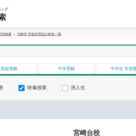
ング
索
町村検索
川崎市 宮前区周辺の校舎一覧
高校受験
中学受験
中学生 学習
塾
映像授業
浪人生
宮崎台校