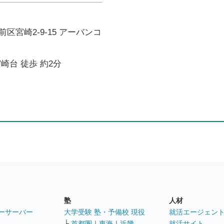
区宮崎2-9-15 アーバンコ
崎台 徒歩 約2分
塾
人材
ーサーバー
大学受験 塾・予備校 現役
就活エージェン
└
首都圏
｜
東海
｜
近畿
就活サイト