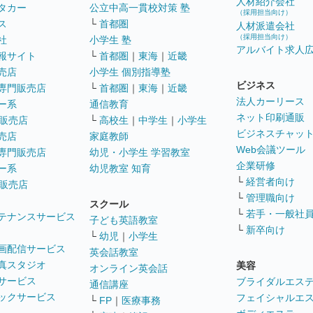
人材紹介会社
タカー
公立中高一貫校対策 塾
（採用担当向け）
ス
└
首都圏
人材派遣会社
（採用担当向け）
社
小学生 塾
アルバイト求人
報サイト
└
首都圏
｜
東海
｜
近畿
売店
小学生 個別指導塾
ビジネス
専門販売店
└
首都圏
｜
東海
｜
近畿
法人カーリース
ー系
通信教育
ネット印刷通販
販売店
└
高校生
｜
中学生
｜
小学生
ビジネスチャッ
売店
家庭教師
Web会議ツール
専門販売店
幼児・小学生 学習教室
企業研修
ー系
幼児教室 知育
└
経営者向け
販売店
└
管理職向け
スクール
└
若手・一般社
テナンスサービス
子ども英語教室
└
新卒向け
└
幼児
｜
小学生
画配信サービス
英会話教室
真スタジオ
美容
オンライン英会話
サービス
ブライダルエス
通信講座
ックサービス
フェイシャルエ
└
FP
｜
医療事務