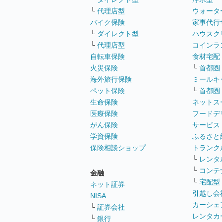
└
代理店型
ウォータ
バイク保険
家事代行
└
ダイレクト型
ハウスク
└
代理店型
コインラ
自転車保険
食材宅配
火災保険
└
首都圏
海外旅行保険
ミールキ
ペット保険
└
首都圏
生命保険
ネットス
医療保険
フードデ
がん保険
サービス
学資保険
ふるさと
保険相談ショップ
トランク
└
レンタ
└
コンテ
金融
└
宅配型
ネット証券
引越し会
NISA
カーシェ
└
証券会社
レンタカ
└
銀行