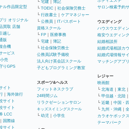
ボディエステ
└
宅建
｜
簿記
ナル作品限定型
サロン検索予約
└
TOEIC
｜
社会保険労務士
└
行政書士
｜
ケアマネジャー
プリ オリジナル
└
公務員
｜
ITパスポート
ウエディング
品買取 店舗
資格スクール
ハウスウエディ
引越し
└
FP
｜
医療事務
格安ウエディン
通販
└
宅建
｜
簿記
結婚相談所
複合機
└
社会保険労務士
結婚式場相談カ
サービス
公務員試験予備校
結婚式場情報サ
 小売
法人向け英会話スクール
マッチングアプ
守りGPS
子どもプログラミング教室
レジャー
スポーツ&ヘルス
映画館
サイト
フィットネスクラブ
└
北海道
｜
東北
行
｜
海外旅行
24時間ジム
└
甲信越・北陸
較サイト
リラクゼーションサロン
└
近畿
｜
中国・
較サイト
キッズスイミングスクール
└
九州・沖縄
｜
 LCC
└
幼児
｜
小学生
カラオケボック
｜
国際線
テーマパーク
較サイト