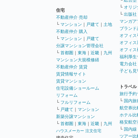
└
総合型
└
オリジ
住宅
└
出版社
不動産仲介 売却
マンガア
└
マンション
｜
戸建て
｜
土地
ブランド
不動産仲介 購入
オフィス
└
マンション
｜
戸建て
オフィス
分譲マンション管理会社
オフィス
└
首都圏
｜
東海
｜
近畿
｜
九州
福利厚生
マンション大規模修繕
電力会社
不動産仲介 賃貸
子ども見
賃貸情報サイト
賃貸マンション
トラベル
住宅設備ショールーム
旅行予約
リフォーム
└
国内旅
└
フルリフォーム
航空券比
└
戸建て
｜
マンション
ホテル比
新築分譲マンション
格安航空券
└
首都圏
｜
東海
｜
近畿
｜
九州
└
国内線
ハウスメーカー 注文住宅
ツアー比
建売住宅