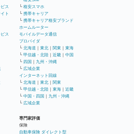
ービス
└
格安スマホ
サイト
└
携帯キャリア
└
携帯キャリア格安ブランド
ホームルーター
ービス
モバイルデータ通信
ト
プロバイダ
└
北海道
｜
東北
｜
関東
｜
東海
└
甲信越・北陸
｜
近畿
｜
中国
└
四国
｜
九州・沖縄
職
└
広域企業
インターネット回線
遣
└
北海道
｜
東北
｜
関東
└
甲信越・北陸
｜
東海
｜
近畿
ス
└
中国・四国
｜
九州・沖縄
└
広域企業
専門家評価
ト
保険
自動車保険 ダイレクト型