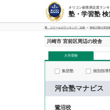
オリコン顧客満足度ランキ
塾・学習塾 検
塾、スクールのランキング・比較
神奈川県の市区
川崎市 宮前区周辺の校舎
大学受験
集団塾
個別指導
河合塾マナビス
鷺沼校