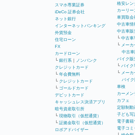
格安レン
スマホ専業証券
カーリー
iDeCo 証券会社
車買取会
ネット銀行
中古車情
インターネットバンキング
中古車販
外貨預金
└
中古車
住宅ローン
└
メーカ
FX
中古車
カードローン
バイク販
└
銀行系
｜
ノンバンク
└
バイク
クレジットカード
└
メーカ
└
年会費無料
バイク
└
クレジットカード
車検
└
ゴールドカード
カーメン
デビットカード
カフェ
キャッシュレス決済アプリ
定額制動
暗号資産取引所
子ども写
└
現物取引（仮想通貨）
電子書籍
└
証拠金取引（仮想通貨）
電子コミ
ロボアドバイザー