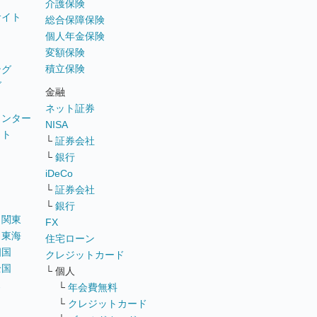
介護保険
サイト
総合保障保険
個人年金保険
変額保険
積立保険
ング
グ
金融
ネット証券
ウンター
NISA
イト
└
証券会社
リ
└
銀行
iDeCo
└
証券会社
└
銀行
｜
関東
FX
｜
東海
住宅ローン
四国
クレジットカード
全国
└ 個人
ス
└
年会費無料
└
クレジットカード