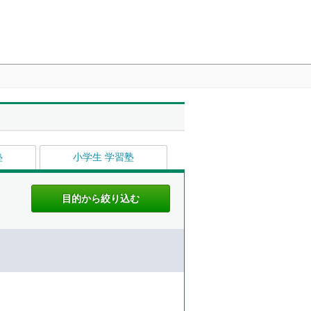
塾
小学生 学習塾