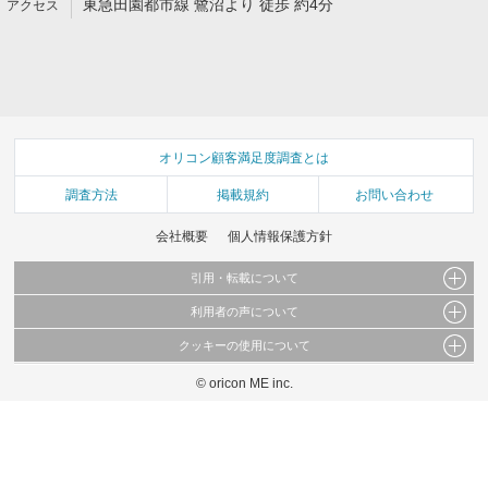
東急田園都市線 鷺沼より 徒歩 約4分
オリコン顧客満足度調査とは
調査方法
掲載規約
お問い合わせ
会社概要
個人情報保護方針
引用・転載について
利用者の声について
当サイトで公開されている情報（文字、写真、イラスト、画像データ等）及びこれらの配
置・編集および構造などについての著作権は株式会社oricon MEに帰属しております。
クッキーの使用について
当サイトに掲載している内容はすべてサービスの利用者が提出された見解・感想です。
これらの情報を権利者の許可なく無断転載・複製などの二次利用を行うことは固く禁じて
弊社が内容について正確性を含め一切保証するものではありません。
おります。
© oricon ME inc.
このサイトでは Cookie を使用して、ユーザーに合わせたコンテンツや広告の表示、ソー
弊社の見解・ 意見ではないことをご理解いただいた上でご覧ください。
シャル メディア機能の提供、広告の表示回数やクリック数の測定を行っています。
また、ユーザーによるサイトの利用状況についても情報を収集し、ソーシャル メディア
や広告配信、データ解析の各パートナーに提供しています。
各パートナーは、この情報とユーザーが各パートナーに提供した他の情報や、ユーザーが
各パートナーのサービスを使用したときに収集した他の情報を組み合わせて使用すること