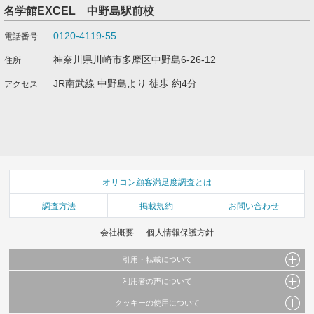
名学館EXCEL 中野島駅前校
0120-4119-55
神奈川県川崎市多摩区中野島6-26-12
JR南武線 中野島より 徒歩 約4分
オリコン顧客満足度調査とは
調査方法
掲載規約
お問い合わせ
会社概要
個人情報保護方針
引用・転載について
利用者の声について
当サイトで公開されている情報（文字、写真、イラスト、画像データ等）及びこれらの配
置・編集および構造などについての著作権は株式会社oricon MEに帰属しております。
クッキーの使用について
当サイトに掲載している内容はすべてサービスの利用者が提出された見解・感想です。
これらの情報を権利者の許可なく無断転載・複製などの二次利用を行うことは固く禁じて