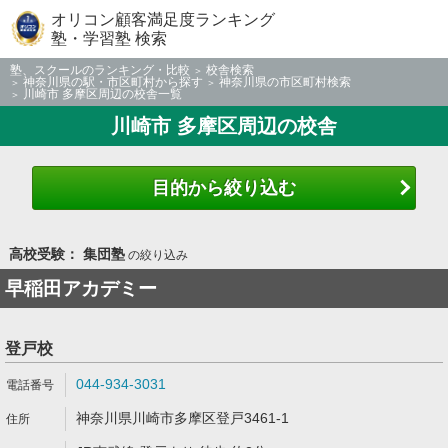
オリコン顧客満足度ランキング
塾・学習塾 検索
塾、スクールのランキング・比較
校舎検索
神奈川県の駅・市区町村から探す
神奈川県の市区町村検索
川崎市 多摩区周辺の校舎一覧
川崎市 多摩区周辺の校舎
目的から絞り込む
高校受験： 集団塾
の絞り込み
早稲田アカデミー
登戸校
044-934-3031
神奈川県川崎市多摩区登戸3461-1