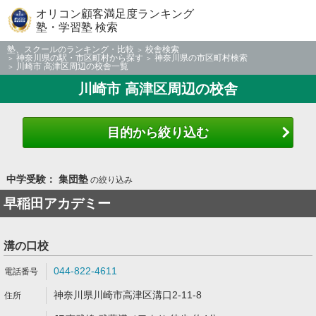
オリコン顧客満足度ランキング
塾・学習塾 検索
塾、スクールのランキング・比較
校舎検索
神奈川県の駅・市区町村から探す
神奈川県の市区町村検索
川崎市 高津区周辺の校舎一覧
川崎市 高津区周辺の校舎
目的から絞り込む
中学受験： 集団塾
の絞り込み
早稲田アカデミー
溝の口校
044-822-4611
神奈川県川崎市高津区溝口2-11-8