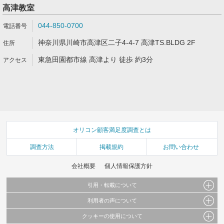
高津教室
044-850-0700
神奈川県川崎市高津区二子4-4-7 高津TS.BLDG 2F
東急田園都市線 高津より 徒歩 約3分
オリコン顧客満足度調査とは
調査方法
掲載規約
お問い合わせ
会社概要
個人情報保護方針
引用・転載について
利用者の声について
当サイトで公開されている情報（文字、写真、イラスト、画像データ等）及びこれらの配
置・編集および構造などについての著作権は株式会社oricon MEに帰属しております。
クッキーの使用について
当サイトに掲載している内容はすべてサービスの利用者が提出された見解・感想です。
これらの情報を権利者の許可なく無断転載・複製などの二次利用を行うことは固く禁じて