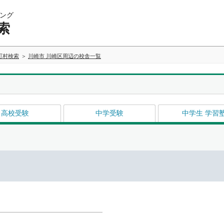
ング
索
町村検索
川崎市 川崎区周辺の校舎一覧
高校受験
中学受験
中学生 学習