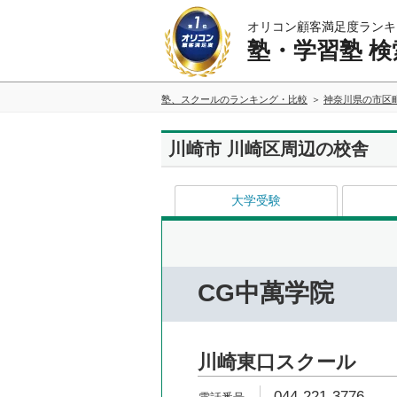
オリコン顧客満足度ランキ
塾・学習塾 検
塾、スクールのランキング・比較
神奈川県の市区
川崎市 川崎区周辺の校舎
大学受験
CG中萬学院
川崎東口スクール
044-221-3776