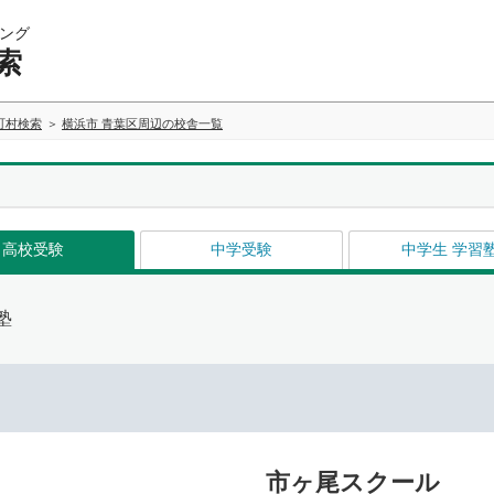
ング
索
町村検索
横浜市 青葉区周辺の校舎一覧
高校受験
中学受験
中学生 学習
塾
市ヶ尾スクール