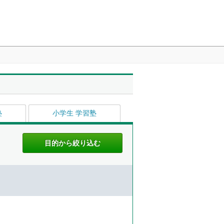
塾
小学生 学習塾