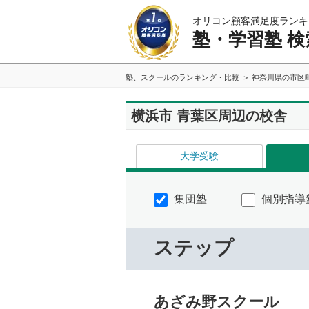
オリコン顧客満足度ランキ
塾・学習塾 検
塾、スクールのランキング・比較
神奈川県の市区
横浜市 青葉区周辺の校舎
大学受験
集団塾
個別指導
ステップ
あざみ野スクール