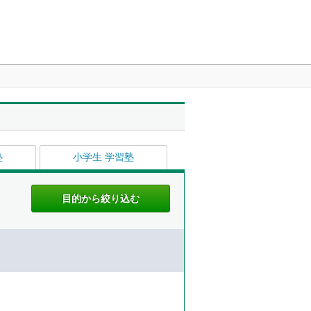
塾
小学生 学習塾