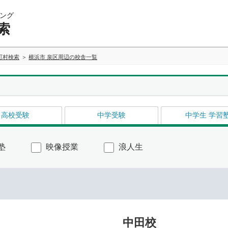
ング
索
町村検索
横浜市 泉区周辺の校舎一覧
高校受験
中学受験
中学生 学習
塾
映像授業
浪人生
中田校