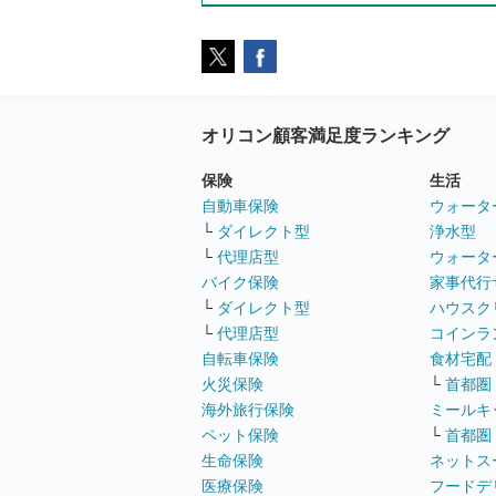
オリコン顧客満足度ランキング
保険
生活
自動車保険
ウォータ
└
ダイレクト型
浄水型
└
代理店型
ウォータ
バイク保険
家事代行
└
ダイレクト型
ハウスク
└
代理店型
コインラ
自転車保険
食材宅配
火災保険
└
首都圏
海外旅行保険
ミールキ
ペット保険
└
首都圏
生命保険
ネットス
医療保険
フードデ