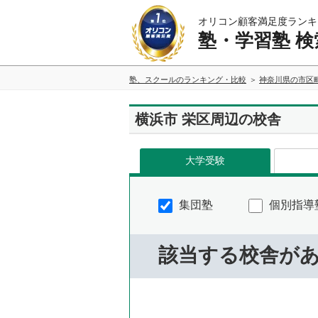
オリコン顧客満足度ランキ
塾・学習塾 検
塾、スクールのランキング・比較
神奈川県の市区
横浜市 栄区周辺の校舎
大学受験
集団塾
個別指導
該当する校舎が