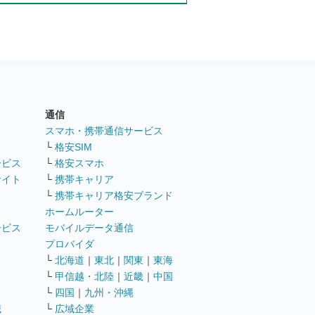
通信
ト
スマホ・携帯通信サービス
└
格安SIM
ービス
└
格安スマホ
サイト
└
携帯キャリア
└
携帯キャリア格安ブランド
ホームルーター
ービス
モバイルデータ通信
ト
プロバイダ
└
北海道
｜
東北
｜
関東
｜
東海
└
甲信越・北陸
｜
近畿
｜
中国
└
四国
｜
九州・沖縄
職
└
広域企業