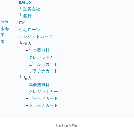
iDeCo
└
証券会社
└
銀行
｜
関東
FX
｜
東海
住宅ローン
四国
クレジットカード
全国
└ 個人
ス
└
年会費無料
└
クレジットカード
└
ゴールドカード
└
プラチナカード
└ 法人
└
年会費無料
└
クレジットカード
└
ゴールドカード
└
プラチナカード
© oricon ME inc.