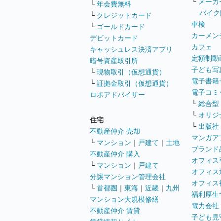
└
メーカ
└
年会費無料
バイク
└
クレジットカード
車検
└
ゴールドカード
カーメン
デビットカード
カフェ
キャッシュレス決済アプリ
定額制動
暗号資産取引所
子ども写
└
現物取引（仮想通貨）
電子書籍
└
証拠金取引（仮想通貨）
電子コミ
ロボアドバイザー
└
総合型
└
オリジ
住宅
└
出版社
不動産仲介 売却
マンガア
└
マンション
｜
戸建て
｜
土地
ブランド
不動産仲介 購入
オフィス
└
マンション
｜
戸建て
オフィス
分譲マンション管理会社
オフィス
└
首都圏
｜
東海
｜
近畿
｜
九州
福利厚生
マンション大規模修繕
電力会社
不動産仲介 賃貸
子ども見