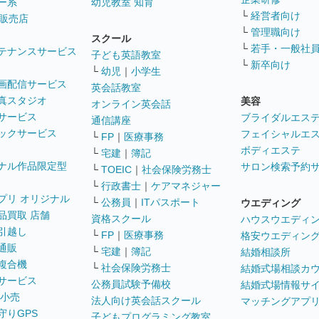
ー系
幼児教室 知育
└
経営者向け
販売店
└
管理職向け
スクール
└
若手・一般社
テナンスサービス
子ども英語教室
└
新卒向け
└
幼児
｜
小学生
画配信サービス
英会話教室
真スタジオ
美容
オンライン英会話
サービス
ブライダルエス
通信講座
ックサービス
フェイシャルエ
└
FP
｜
医療事務
ボディエステ
└
宅建
｜
簿記
ナル作品限定型
サロン検索予約
└
TOEIC
｜
社会保険労務士
└
行政書士
｜
ケアマネジャー
プリ オリジナル
└
公務員
｜
ITパスポート
ウエディング
品買取 店舗
資格スクール
ハウスウエディ
引越し
└
FP
｜
医療事務
格安ウエディン
通販
└
宅建
｜
簿記
結婚相談所
複合機
└
社会保険労務士
結婚式場相談カ
サービス
公務員試験予備校
結婚式場情報サ
 小売
法人向け英会話スクール
マッチングアプ
守りGPS
子どもプログラミング教室