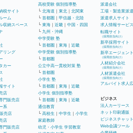
高校受験 個別指導塾
派遣会社
納税サイト
└
北海道
｜
東北
｜
北関東
工場・製造業派
ルーム
└
首都圏
｜
甲信越・北陸
派遣求人サイト
ル収納スペース
└
東海
｜
近畿
｜
中国・四国
求人情報サービ
ナ
└
九州・沖縄
転職サイト
（採用担当向け）
中学受験 塾
新卒採用サイト
社
└
首都圏
｜
東海
｜
近畿
（採用担当向け）
アリング
中学受験 個別指導塾
新卒エージェン
（採用担当向け）
ー
└
首都圏
人材紹介会社
タカー
公立中高一貫校対策 塾
（採用担当向け）
ス
└
首都圏
人材派遣会社
（採用担当向け）
社
小学生 塾
アルバイト求人
報サイト
└
首都圏
｜
東海
｜
近畿
売店
小学生 個別指導塾
ビジネス
専門販売店
└
首都圏
｜
東海
｜
近畿
法人カーリース
ー系
通信教育
ネット印刷通販
販売店
└
高校生
｜
中学生
｜
小学生
ビジネスチャッ
売店
家庭教師
Web会議ツール
専門販売店
幼児・小学生 学習教室
企業研修