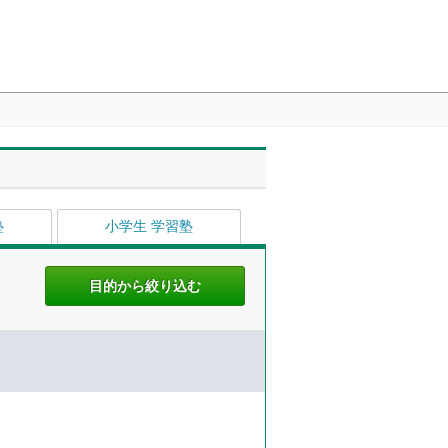
塾
小学生 学習塾