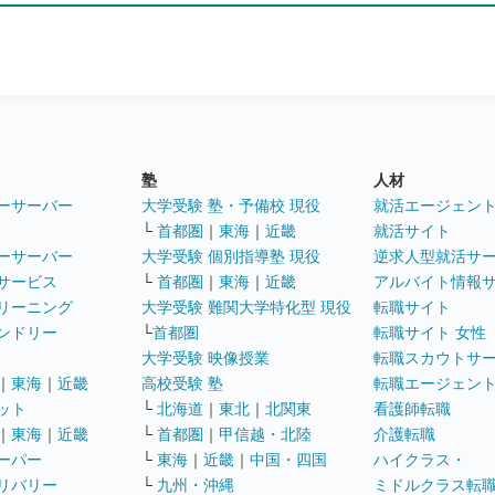
塾
人材
ーサーバー
大学受験 塾・予備校 現役
就活エージェン
└
首都圏
｜
東海
｜
近畿
就活サイト
ーサーバー
大学受験 個別指導塾 現役
逆求人型就活サ
サービス
└
首都圏
｜
東海
｜
近畿
アルバイト情報
リーニング
大学受験 難関大学特化型 現役
転職サイト
ンドリー
└
首都圏
転職サイト 女性
大学受験 映像授業
転職スカウトサ
｜
東海
｜
近畿
高校受験 塾
転職エージェン
ット
└
北海道
｜
東北
｜
北関東
看護師転職
｜
東海
｜
近畿
└
首都圏
｜
甲信越・北陸
介護転職
ーパー
└
東海
｜
近畿
｜
中国・四国
ハイクラス・
リバリー
└
九州・沖縄
ミドルクラス転