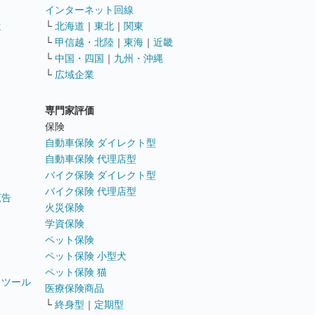
インターネット回線
遣
└
北海道
｜
東北
｜
関東
└
甲信越・北陸
｜
東海
｜
近畿
ス
└
中国・四国
｜
九州・沖縄
└
広域企業
専門家評価
ト
保険
自動車保険 ダイレクト型
自動車保険 代理店型
バイク保険 ダイレクト型
バイク保険 代理店型
広告
火災保険
学資保険
ペット保険
ペット保険 小型犬
ペット保険 猫
トツール
医療保険商品
└
終身型
｜
定期型