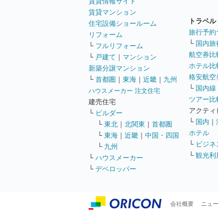
賃貸情報サイト
賃貸マンション
トラベル
住宅設備ショールーム
旅行予約
リフォーム
└
国内旅
└
フルリフォーム
航空券比
└
戸建て
｜
マンション
ホテル比
新築分譲マンション
格安航空券
└
首都圏
｜
東海
｜
近畿
｜
九州
└
国内線
ハウスメーカー 注文住宅
ツアー比
建売住宅
アクティ
└
ビルダー
└
国内
｜
└
東北
｜
北関東
｜
首都圏
ホテル
└
東海
｜
近畿
｜
中国・四国
└
ビジネ
└
九州
└
観光利
└
ハウスメーカー
└
デベロッパー
会社概要
ニュ