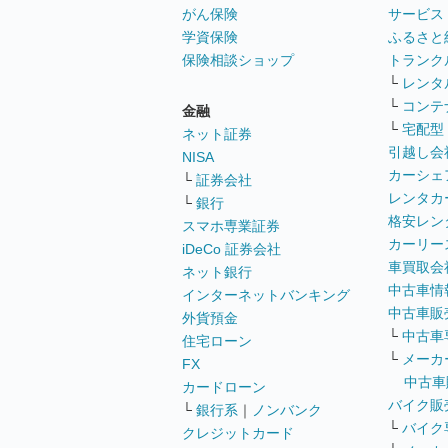
がん保険
サービス
学資保険
ふるさと
保険相談ショップ
トランク
└
レンタ
└
コンテ
金融
└
宅配型
ネット証券
引越し会
NISA
カーシェ
└
証券会社
レンタカ
└
銀行
格安レン
スマホ専業証券
カーリー
iDeCo 証券会社
車買取会
ネット銀行
中古車情
インターネットバンキング
中古車販
外貨預金
└
中古車
住宅ローン
└
メーカ
FX
中古車
カードローン
バイク販
└
銀行系
｜
ノンバンク
└
バイク
クレジットカード