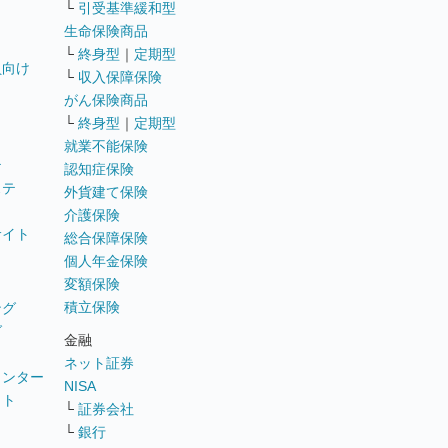
└
引受基準緩和型
生命保険商品
└
終身型
｜
定期型
員向け
└
収入保障保険
がん保険商品
└
終身型
｜
定期型
就業不能保険
テ
認知症保険
ステ
外貨建て保険
介護保険
サイト
総合保障保険
個人年金保険
変額保険
積立保険
ング
グ
金融
ネット証券
ウンター
NISA
イト
└
証券会社
リ
└
銀行