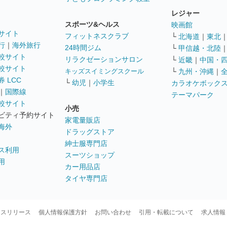
レジャー
スポーツ&ヘルス
映画館
サイト
フィットネスクラブ
└
北海道
｜
東北
行
｜
海外旅行
24時間ジム
└
甲信越・北陸
較サイト
リラクゼーションサロン
└
近畿
｜
中国・
較サイト
キッズスイミングスクール
└
九州・沖縄
｜
 LCC
└
幼児
｜
小学生
カラオケボック
｜
国際線
テーマパーク
較サイト
小売
ビティ予約サイト
家電量販店
海外
ドラッグストア
紳士服専門店
ス利用
スーツショップ
用
カー用品店
タイヤ専門店
ースリリース
個人情報保護方針
お問い合わせ
引用・転載について
求人情報