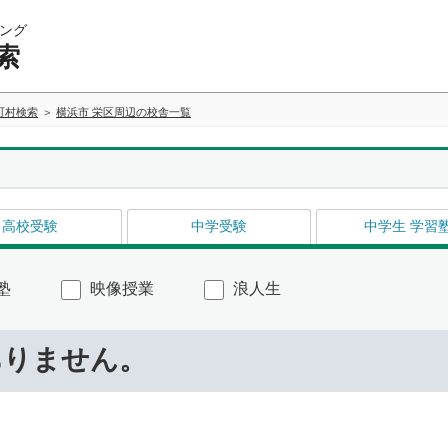
ング
索
町村検索
横浜市 栄区周辺の校舎一覧
高校受験
中学受験
中学生 学習
塾
映像授業
浪人生
ありません。