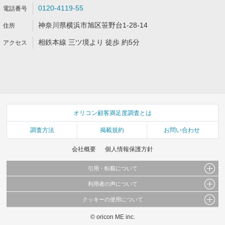
0120-4119-55
神奈川県横浜市旭区笹野台1-28-14
相鉄本線 三ツ境より 徒歩 約5分
オリコン顧客満足度調査とは
調査方法
掲載規約
お問い合わせ
会社概要
個人情報保護方針
引用・転載について
利用者の声について
当サイトで公開されている情報（文字、写真、イラスト、画像データ等）及びこれらの配
置・編集および構造などについての著作権は株式会社oricon MEに帰属しております。
クッキーの使用について
当サイトに掲載している内容はすべてサービスの利用者が提出された見解・感想です。
これらの情報を権利者の許可なく無断転載・複製などの二次利用を行うことは固く禁じて
弊社が内容について正確性を含め一切保証するものではありません。
おります。
© oricon ME inc.
このサイトでは Cookie を使用して、ユーザーに合わせたコンテンツや広告の表示、ソー
弊社の見解・ 意見ではないことをご理解いただいた上でご覧ください。