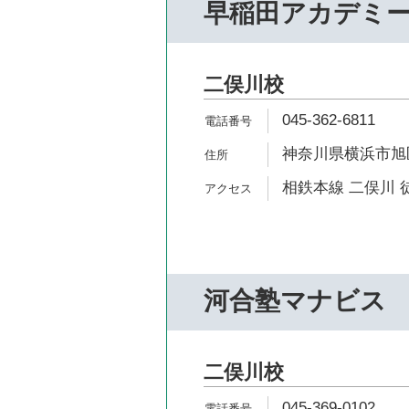
早稲田アカデミ
二俣川校
045-362-6811
神奈川県横浜市旭区
相鉄本線 二俣川 
河合塾マナビス
二俣川校
045-369-0102