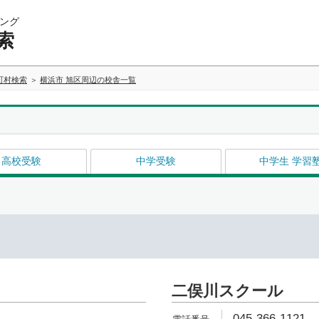
ング
索
町村検索
横浜市 旭区周辺の校舎一覧
高校受験
中学受験
中学生 学習
二俣川スクール
045-366-1121