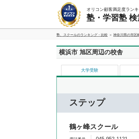
オリコン顧客満足度ランキ
塾・学習塾 検
塾、スクールのランキング・比較
神奈川県の市区
横浜市 旭区周辺の校舎
大学受験
ステップ
鶴ヶ峰スクール
045-952-1121