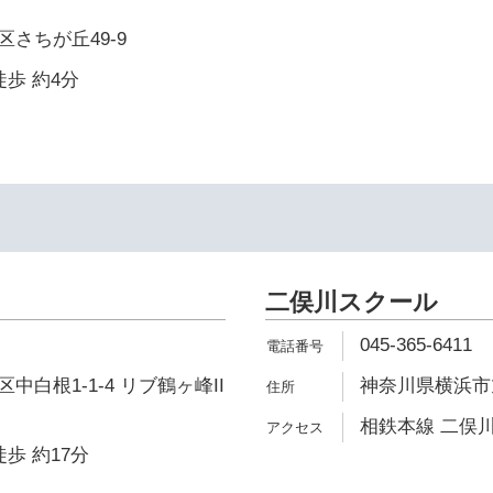
さちが丘49-9
徒歩 約4分
二俣川スクール
045-365-6411
白根1-1-4 リブ鶴ヶ峰II
神奈川県横浜市旭
相鉄本線 二俣川
歩 約17分