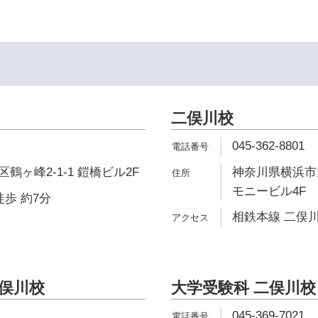
二俣川校
045-362-8801
鶴ヶ峰2-1-1 鎧橋ビル2F
神奈川県横浜市旭
モニービル4F
徒歩 約7分
相鉄本線 二俣川
二俣川校
大学受験科 二俣川校
045-369-7021