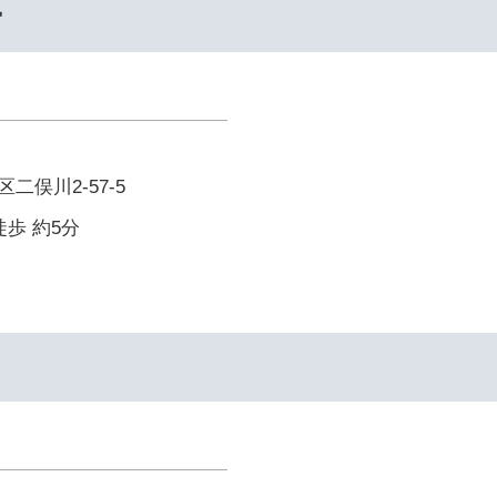
ー
二俣川2-57-5
徒歩 約5分