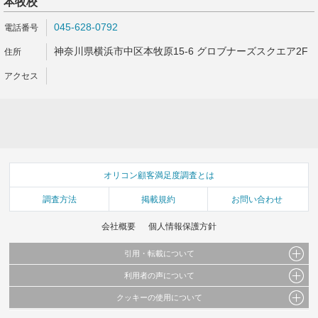
本牧校
045-628-0792
神奈川県横浜市中区本牧原15-6 グロブナーズスクエア2F
オリコン顧客満足度調査とは
調査方法
掲載規約
お問い合わせ
会社概要
個人情報保護方針
引用・転載について
利用者の声について
当サイトで公開されている情報（文字、写真、イラスト、画像データ等）及びこれらの配
置・編集および構造などについての著作権は株式会社oricon MEに帰属しております。
クッキーの使用について
当サイトに掲載している内容はすべてサービスの利用者が提出された見解・感想です。
これらの情報を権利者の許可なく無断転載・複製などの二次利用を行うことは固く禁じて
弊社が内容について正確性を含め一切保証するものではありません。
おります。