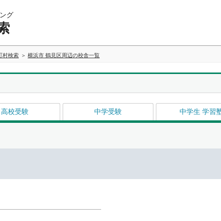
ング
索
町村検索
横浜市 鶴見区周辺の校舎一覧
高校受験
中学受験
中学生 学習