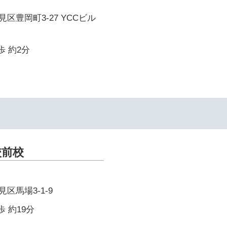
区豊岡町3-27 YCCビル
歩 約2分
校前校
区馬場3-1-9
歩 約19分