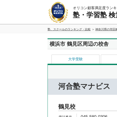
オリコン顧客満足度ランキ
塾・学習塾 検
塾、スクールのランキング・比較
神奈川県の市区
横浜市 鶴見区周辺の校舎
大学受験
河合塾マナビス
鶴見校
045-580-0306