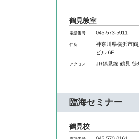
鶴見教室
045-573-5911
神奈川県横浜市鶴見
ビル 6F
JR鶴見線 鶴見 徒
臨海セミナー
鶴見校
045-570-0161