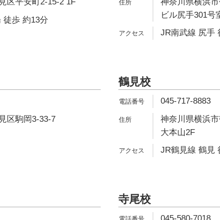
平安町2-15-2 1F
神奈川県横浜市鶴
ビル尻手301号
 徒歩 約13分
JR南武線 尻手 
鶴見校
045-717-8883
区駒岡3-33-7
神奈川県横浜市鶴
大本山2F
JR鶴見線 鶴見 
寺尾校
045-580-7018