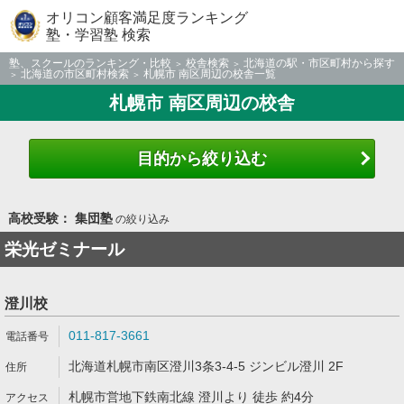
オリコン顧客満足度ランキング
塾・学習塾 検索
塾、スクールのランキング・比較
校舎検索
北海道の駅・市区町村から探す
北海道の市区町村検索
札幌市 南区周辺の校舎一覧
札幌市 南区周辺の校舎
目的から絞り込む
高校受験： 集団塾
の絞り込み
栄光ゼミナール
澄川校
011-817-3661
北海道札幌市南区澄川3条3-4-5 ジンビル澄川 2F
札幌市営地下鉄南北線 澄川より 徒歩 約4分