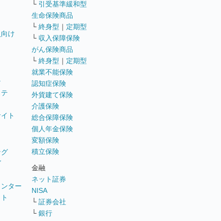
└
引受基準緩和型
生命保険商品
└
終身型
｜
定期型
員向け
└
収入保障保険
がん保険商品
└
終身型
｜
定期型
就業不能保険
テ
認知症保険
ステ
外貨建て保険
介護保険
サイト
総合保障保険
個人年金保険
変額保険
積立保険
ング
グ
金融
ネット証券
ウンター
NISA
イト
└
証券会社
リ
└
銀行