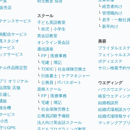
ー系
幼児教室 知育
└
経営者向け
販売店
└
管理職向け
スクール
└
若手・一般社
テナンスサービス
子ども英語教室
└
新卒向け
└
幼児
｜
小学生
画配信サービス
英会話教室
真スタジオ
美容
オンライン英会話
サービス
ブライダルエス
通信講座
ックサービス
フェイシャルエ
└
FP
｜
医療事務
ボディエステ
└
宅建
｜
簿記
ナル作品限定型
サロン検索予約
└
TOEIC
｜
社会保険労務士
└
行政書士
｜
ケアマネジャー
プリ オリジナル
└
公務員
｜
ITパスポート
ウエディング
品買取 店舗
資格スクール
ハウスウエディ
引越し
└
FP
｜
医療事務
格安ウエディン
通販
└
宅建
｜
簿記
結婚相談所
複合機
└
社会保険労務士
結婚式場相談カ
サービス
公務員試験予備校
結婚式場情報サ
 小売
法人向け英会話スクール
マッチングアプ
守りGPS
子どもプログラミング教室