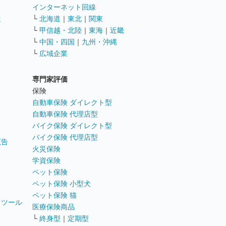
インターネット回線
遣
└
北海道
｜
東北
｜
関東
└
甲信越・北陸
｜
東海
｜
近畿
ス
└
中国・四国
｜
九州・沖縄
└
広域企業
専門家評価
ト
保険
自動車保険 ダイレクト型
自動車保険 代理店型
バイク保険 ダイレクト型
バイク保険 代理店型
広告
火災保険
学資保険
ペット保険
ペット保険 小型犬
ペット保険 猫
トツール
医療保険商品
└
終身型
｜
定期型