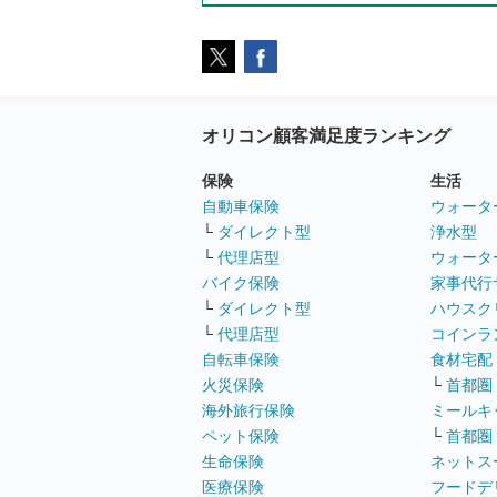
オリコン顧客満足度ランキング
保険
生活
自動車保険
ウォータ
└
ダイレクト型
浄水型
└
代理店型
ウォータ
バイク保険
家事代行
└
ダイレクト型
ハウスク
└
代理店型
コインラ
自転車保険
食材宅配
火災保険
└
首都圏
海外旅行保険
ミールキ
ペット保険
└
首都圏
生命保険
ネットス
医療保険
フードデ