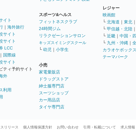
レジャー
スポーツ&ヘルス
映画館
サイト
フィットネスクラブ
└
北海道
｜
東北
行
｜
海外旅行
24時間ジム
└
甲信越・北陸
較サイト
リラクゼーションサロン
└
近畿
｜
中国・
較サイト
キッズスイミングスクール
└
九州・沖縄
｜
 LCC
└
幼児
｜
小学生
カラオケボック
｜
国際線
テーマパーク
較サイト
小売
ビティ予約サイト
家電量販店
海外
ドラッグストア
紳士服専門店
ス利用
スーツショップ
用
カー用品店
タイヤ専門店
ースリリース
個人情報保護方針
お問い合わせ
引用・転載について
求人情報