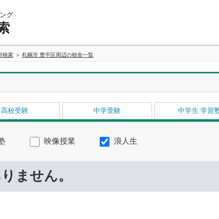
ング
索
村検索
札幌市 豊平区周辺の校舎一覧
高校受験
中学受験
中学生 学習
塾
映像授業
浪人生
ありません。