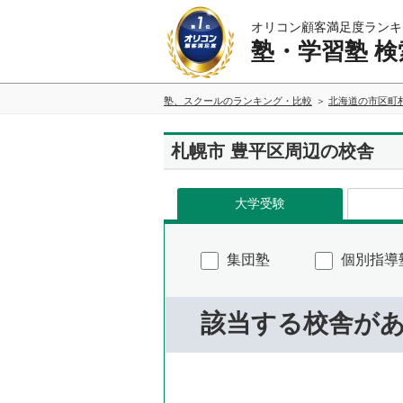
オリコン顧客満足度ランキ
塾・学習塾 検
塾、スクールのランキング・比較
北海道の市区町
札幌市 豊平区周辺の校舎
大学受験
集団塾
個別指導
該当する校舎が