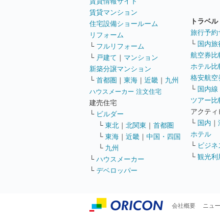
賃貸情報サイト
賃貸マンション
トラベル
住宅設備ショールーム
旅行予約
リフォーム
└
国内旅
└
フルリフォーム
航空券比
└
戸建て
｜
マンション
ホテル比
新築分譲マンション
格安航空券
└
首都圏
｜
東海
｜
近畿
｜
九州
└
国内線
ハウスメーカー 注文住宅
ツアー比
建売住宅
アクティ
└
ビルダー
└
国内
｜
└
東北
｜
北関東
｜
首都圏
ホテル
└
東海
｜
近畿
｜
中国・四国
└
ビジネ
└
九州
└
観光利
└
ハウスメーカー
└
デベロッパー
会社概要
ニュ