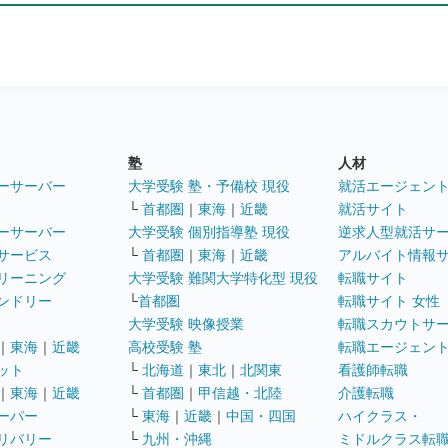
塾
人材
ーサーバー
大学受験 塾・予備校 現役
就活エージェン
└
首都圏
｜
東海
｜
近畿
就活サイト
ーサーバー
大学受験 個別指導塾 現役
逆求人型就活サ
サービス
└
首都圏
｜
東海
｜
近畿
アルバイト情報
リーニング
大学受験 難関大学特化型 現役
転職サイト
ンドリー
└
首都圏
転職サイト 女性
大学受験 映像授業
転職スカウトサ
｜
東海
｜
近畿
高校受験 塾
転職エージェン
ット
└
北海道
｜
東北
｜
北関東
看護師転職
｜
東海
｜
近畿
└
首都圏
｜
甲信越・北陸
介護転職
ーパー
└
東海
｜
近畿
｜
中国・四国
ハイクラス・
リバリー
└
九州・沖縄
ミドルクラス転