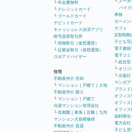
└
メーカ
└
年会費無料
バイク
└
クレジットカード
車検
└
ゴールドカード
カーメン
デビットカード
カフェ
キャッシュレス決済アプリ
定額制動
暗号資産取引所
子ども写
└
現物取引（仮想通貨）
電子書籍
└
証拠金取引（仮想通貨）
電子コミ
ロボアドバイザー
└
総合型
└
オリジ
住宅
└
出版社
不動産仲介 売却
マンガア
└
マンション
｜
戸建て
｜
土地
ブランド
不動産仲介 購入
オフィス
└
マンション
｜
戸建て
オフィス
分譲マンション管理会社
オフィス
└
首都圏
｜
東海
｜
近畿
｜
九州
福利厚生
マンション大規模修繕
電力会社
不動産仲介 賃貸
子ども見