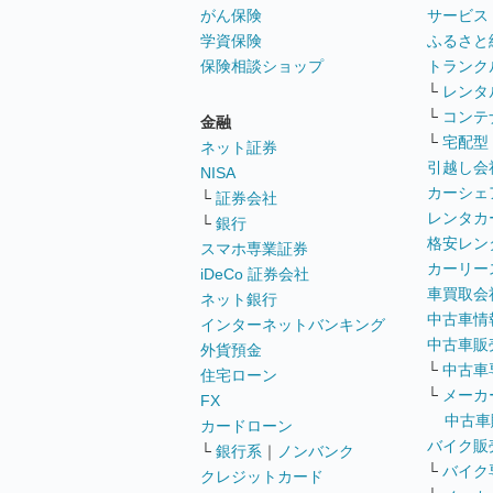
がん保険
サービス
学資保険
ふるさと
保険相談ショップ
トランク
└
レンタ
└
コンテ
金融
└
宅配型
ネット証券
引越し会
NISA
カーシェ
└
証券会社
レンタカ
└
銀行
格安レン
スマホ専業証券
カーリー
iDeCo 証券会社
車買取会
ネット銀行
中古車情
インターネットバンキング
中古車販
外貨預金
└
中古車
住宅ローン
└
メーカ
FX
中古車
カードローン
バイク販
└
銀行系
｜
ノンバンク
└
バイク
クレジットカード