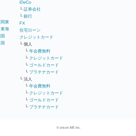
iDeCo
└
証券会社
└
銀行
｜
関東
FX
｜
東海
住宅ローン
四国
クレジットカード
全国
└ 個人
ス
└
年会費無料
└
クレジットカード
└
ゴールドカード
└
プラチナカード
└ 法人
└
年会費無料
└
クレジットカード
└
ゴールドカード
└
プラチナカード
© oricon ME inc.