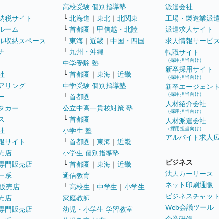
高校受験 個別指導塾
派遣会社
納税サイト
└
北海道
｜
東北
｜
北関東
工場・製造業派
ルーム
└
首都圏
｜
甲信越・北陸
派遣求人サイト
ル収納スペース
└
東海
｜
近畿
｜
中国・四国
求人情報サービ
ナ
└
九州・沖縄
転職サイト
（採用担当向け）
中学受験 塾
新卒採用サイト
社
└
首都圏
｜
東海
｜
近畿
（採用担当向け）
アリング
中学受験 個別指導塾
新卒エージェン
（採用担当向け）
ー
└
首都圏
人材紹介会社
タカー
公立中高一貫校対策 塾
（採用担当向け）
ス
└
首都圏
人材派遣会社
（採用担当向け）
社
小学生 塾
アルバイト求人
報サイト
└
首都圏
｜
東海
｜
近畿
売店
小学生 個別指導塾
ビジネス
専門販売店
└
首都圏
｜
東海
｜
近畿
法人カーリース
ー系
通信教育
ネット印刷通販
販売店
└
高校生
｜
中学生
｜
小学生
ビジネスチャッ
売店
家庭教師
Web会議ツール
専門販売店
幼児・小学生 学習教室
企業研修