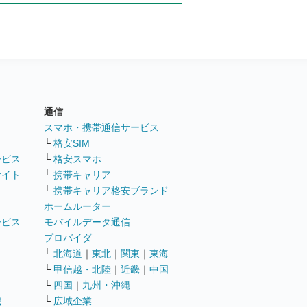
通信
ト
スマホ・携帯通信サービス
└
格安SIM
ービス
└
格安スマホ
サイト
└
携帯キャリア
└
携帯キャリア格安ブランド
ホームルーター
ービス
モバイルデータ通信
ト
プロバイダ
└
北海道
｜
東北
｜
関東
｜
東海
└
甲信越・北陸
｜
近畿
｜
中国
└
四国
｜
九州・沖縄
職
└
広域企業