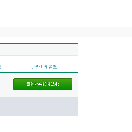
塾
小学生 学習塾