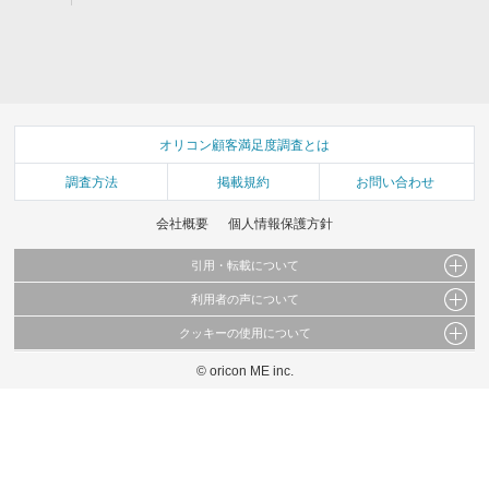
オリコン顧客満足度調査とは
調査方法
掲載規約
お問い合わせ
会社概要
個人情報保護方針
引用・転載について
利用者の声について
当サイトで公開されている情報（文字、写真、イラスト、画像データ等）及びこれらの配
置・編集および構造などについての著作権は株式会社oricon MEに帰属しております。
クッキーの使用について
当サイトに掲載している内容はすべてサービスの利用者が提出された見解・感想です。
これらの情報を権利者の許可なく無断転載・複製などの二次利用を行うことは固く禁じて
弊社が内容について正確性を含め一切保証するものではありません。
おります。
© oricon ME inc.
このサイトでは Cookie を使用して、ユーザーに合わせたコンテンツや広告の表示、ソー
弊社の見解・ 意見ではないことをご理解いただいた上でご覧ください。
シャル メディア機能の提供、広告の表示回数やクリック数の測定を行っています。
また、ユーザーによるサイトの利用状況についても情報を収集し、ソーシャル メディア
や広告配信、データ解析の各パートナーに提供しています。
各パートナーは、この情報とユーザーが各パートナーに提供した他の情報や、ユーザーが
各パートナーのサービスを使用したときに収集した他の情報を組み合わせて使用すること
があります。