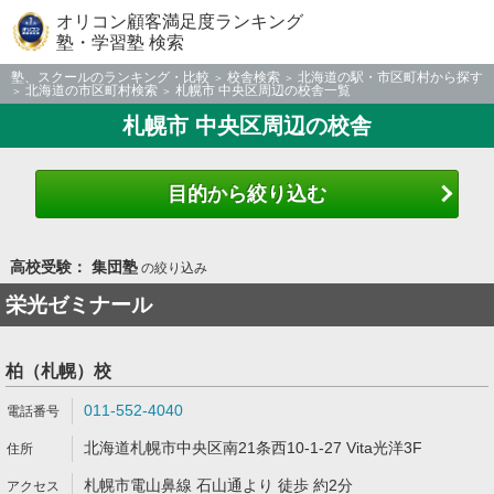
オリコン顧客満足度ランキング
塾・学習塾 検索
塾、スクールのランキング・比較
校舎検索
北海道の駅・市区町村から探す
北海道の市区町村検索
札幌市 中央区周辺の校舎一覧
札幌市 中央区周辺の校舎
目的から絞り込む
高校受験： 集団塾
の絞り込み
栄光ゼミナール
柏（札幌）校
011-552-4040
北海道札幌市中央区南21条西10-1-27 Vita光洋3F
札幌市電山鼻線 石山通より 徒歩 約2分