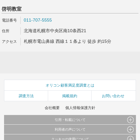
啓明教室
011-707-5555
北海道札幌市中央区南10条西21
札幌市電山鼻線 西線１１条より 徒歩 約15分
オリコン顧客満足度調査とは
調査方法
掲載規約
お問い合わせ
会社概要
個人情報保護方針
引用・転載について
利用者の声について
当サイトで公開されている情報（文字、写真、イラスト、画像データ等）及びこれらの配
置・編集および構造などについての著作権は株式会社oricon MEに帰属しております。
クッキーの使用について