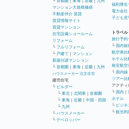
└
首都圏
｜
東海
｜
近畿
｜
九州
福利厚生
マンション大規模修繕
電力会社
不動産仲介 賃貸
子ども見
賃貸情報サイト
賃貸マンション
トラベル
住宅設備ショールーム
旅行予約
リフォーム
└
国内旅
└
フルリフォーム
航空券比
└
戸建て
｜
マンション
ホテル比
新築分譲マンション
格安航空券
└
首都圏
｜
東海
｜
近畿
｜
九州
└
国内線
ハウスメーカー 注文住宅
ツアー比
建売住宅
アクティ
└
ビルダー
└
国内
｜
└
東北
｜
北関東
｜
首都圏
ホテル
└
東海
｜
近畿
｜
中国・四国
└
ビジネ
└
九州
└
観光利
└
ハウスメーカー
└
デベロッパー