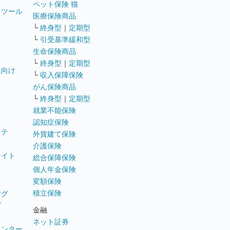
ペット保険 猫
トツール
医療保険商品
└
終身型
｜
定期型
└
引受基準緩和型
生命保険商品
└
終身型
｜
定期型
員向け
└
収入保障保険
がん保険商品
└
終身型
｜
定期型
就業不能保険
テ
認知症保険
ステ
外貨建て保険
介護保険
サイト
総合保障保険
個人年金保険
変額保険
積立保険
ング
グ
金融
ネット証券
ウンター