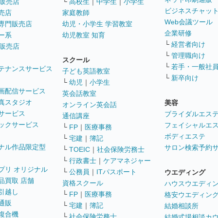
販売店
└
高校生
｜
中学生
｜
小学生
ビジネスチャッ
売店
家庭教師
Web会議ツール
専門販売店
幼児・小学生 学習教室
企業研修
ー系
幼児教室 知育
└
経営者向け
販売店
└
管理職向け
スクール
└
若手・一般社
テナンスサービス
子ども英語教室
└
新卒向け
└
幼児
｜
小学生
画配信サービス
英会話教室
真スタジオ
美容
オンライン英会話
サービス
ブライダルエス
通信講座
ックサービス
フェイシャルエ
└
FP
｜
医療事務
ボディエステ
└
宅建
｜
簿記
ナル作品限定型
サロン検索予約
└
TOEIC
｜
社会保険労務士
└
行政書士
｜
ケアマネジャー
プリ オリジナル
└
公務員
｜
ITパスポート
ウエディング
品買取 店舗
資格スクール
ハウスウエディ
引越し
└
FP
｜
医療事務
格安ウエディン
通販
└
宅建
｜
簿記
結婚相談所
複合機
└
社会保険労務士
結婚式場相談カ