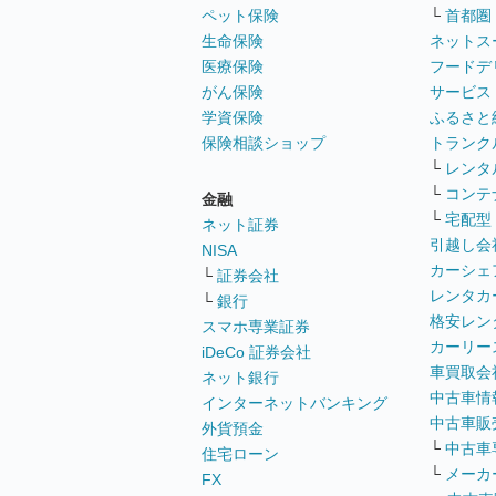
ペット保険
└
首都圏
生命保険
ネットス
医療保険
フードデ
がん保険
サービス
学資保険
ふるさと
保険相談ショップ
トランク
└
レンタ
└
コンテ
金融
└
宅配型
ネット証券
引越し会
NISA
カーシェ
└
証券会社
レンタカ
└
銀行
格安レン
スマホ専業証券
カーリー
iDeCo 証券会社
車買取会
ネット銀行
中古車情
インターネットバンキング
中古車販
外貨預金
└
中古車
住宅ローン
└
メーカ
FX