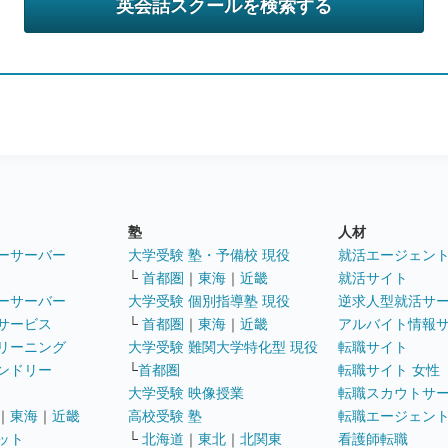
塾
人材
ーサーバー
大学受験 塾・予備校 現役
就活エージェン
└
首都圏
｜
東海
｜
近畿
就活サイト
ーサーバー
大学受験 個別指導塾 現役
逆求人型就活サ
サービス
└
首都圏
｜
東海
｜
近畿
アルバイト情報
リーニング
大学受験 難関大学特化型 現役
転職サイト
ンドリー
└
首都圏
転職サイト 女性
大学受験 映像授業
転職スカウトサ
｜
東海
｜
近畿
高校受験 塾
転職エージェン
ット
└
北海道
｜
東北
｜
北関東
看護師転職