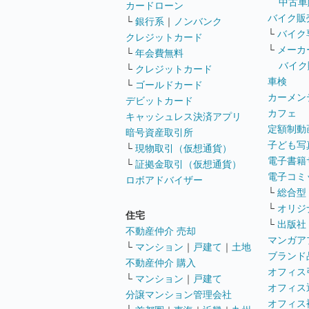
中古車
カードローン
バイク販
└
銀行系
｜
ノンバンク
└
バイク
クレジットカード
└
メーカ
└
年会費無料
バイク
└
クレジットカード
車検
└
ゴールドカード
カーメン
デビットカード
カフェ
キャッシュレス決済アプリ
定額制動
暗号資産取引所
子ども写
└
現物取引（仮想通貨）
電子書籍
└
証拠金取引（仮想通貨）
電子コミ
ロボアドバイザー
└
総合型
└
オリジ
住宅
└
出版社
不動産仲介 売却
マンガア
└
マンション
｜
戸建て
｜
土地
ブランド
不動産仲介 購入
オフィス
└
マンション
｜
戸建て
オフィス
分譲マンション管理会社
オフィス