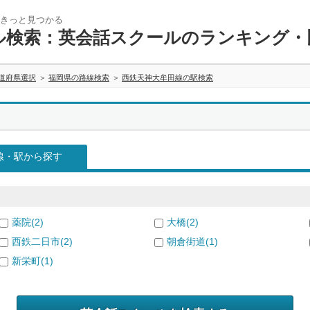
きっと見つかる
ル検索：英会話スクールのランキング・
道府県選択
福岡県の路線検索
西鉄天神大牟田線の駅検索
線・駅から探す
薬院(2)
大橋(2)
西鉄二日市(2)
朝倉街道(1)
新栄町(1)