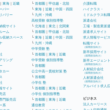
｜
東海
｜
近畿
└
首都圏
｜
甲信越・北陸
介護転職
ーパー
└
東海
｜
近畿
｜
中国・四国
ハイクラス・
リバリー
└
九州・沖縄
ミドルクラス転
高校受験 個別指導塾
派遣会社
納税サイト
└
北海道
｜
東北
｜
北関東
工場・製造業派
ルーム
└
首都圏
｜
甲信越・北陸
派遣求人サイト
ル収納スペース
└
東海
｜
近畿
｜
中国・四国
求人情報サービ
ナ
└
九州・沖縄
転職サイト
（採用担当向け）
中学受験 塾
新卒採用サイト
社
└
首都圏
｜
東海
｜
近畿
（採用担当向け）
アリング
中学受験 個別指導塾
新卒エージェン
（採用担当向け）
ー
└
首都圏
人材紹介会社
タカー
公立中高一貫校対策 塾
（採用担当向け）
ス
└
首都圏
人材派遣会社
（採用担当向け）
社
小学生 塾
アルバイト求人
報サイト
└
首都圏
｜
東海
｜
近畿
売店
小学生 個別指導塾
ビジネス
専門販売店
└
首都圏
｜
東海
｜
近畿
法人カーリース
ー系
通信教育
ネット印刷通販