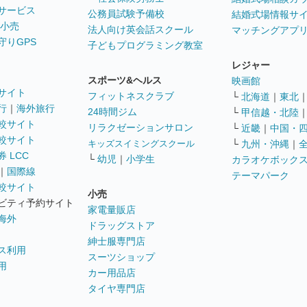
サービス
公務員試験予備校
結婚式場情報サ
 小売
法人向け英会話スクール
マッチングアプ
守りGPS
子どもプログラミング教室
レジャー
スポーツ&ヘルス
映画館
サイト
フィットネスクラブ
└
北海道
｜
東北
行
｜
海外旅行
24時間ジム
└
甲信越・北陸
較サイト
リラクゼーションサロン
└
近畿
｜
中国・
較サイト
キッズスイミングスクール
└
九州・沖縄
｜
 LCC
└
幼児
｜
小学生
カラオケボック
｜
国際線
テーマパーク
較サイト
小売
ビティ予約サイト
家電量販店
海外
ドラッグストア
紳士服専門店
ス利用
スーツショップ
用
カー用品店
タイヤ専門店