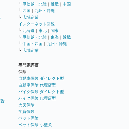
└
甲信越・北陸
｜
近畿
｜
中国
└
四国
｜
九州・沖縄
職
└
広域企業
インターネット回線
遣
└
北海道
｜
東北
｜
関東
└
甲信越・北陸
｜
東海
｜
近畿
ス
└
中国・四国
｜
九州・沖縄
└
広域企業
専門家評価
ト
保険
自動車保険 ダイレクト型
自動車保険 代理店型
バイク保険 ダイレクト型
バイク保険 代理店型
広告
火災保険
学資保険
ペット保険
ペット保険 小型犬