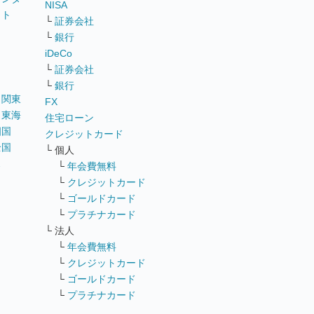
NISA
イト
└
証券会社
リ
└
銀行
iDeCo
└
証券会社
└
銀行
｜
関東
FX
｜
東海
住宅ローン
四国
クレジットカード
全国
└ 個人
ス
└
年会費無料
└
クレジットカード
└
ゴールドカード
└
プラチナカード
└ 法人
└
年会費無料
└
クレジットカード
└
ゴールドカード
└
プラチナカード