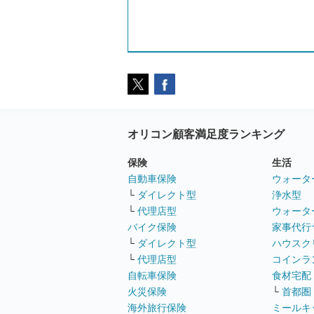
オリコン顧客満足度ランキング
保険
生活
自動車保険
ウォータ
└
ダイレクト型
浄水型
└
代理店型
ウォータ
バイク保険
家事代行
└
ダイレクト型
ハウスク
└
代理店型
コインラ
自転車保険
食材宅配
火災保険
└
首都圏
海外旅行保険
ミールキ