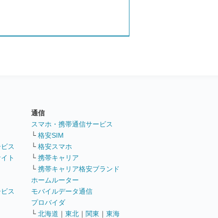
通信
ト
スマホ・携帯通信サービス
└
格安SIM
ービス
└
格安スマホ
サイト
└
携帯キャリア
└
携帯キャリア格安ブランド
ホームルーター
ービス
モバイルデータ通信
ト
プロバイダ
└
北海道
｜
東北
｜
関東
｜
東海