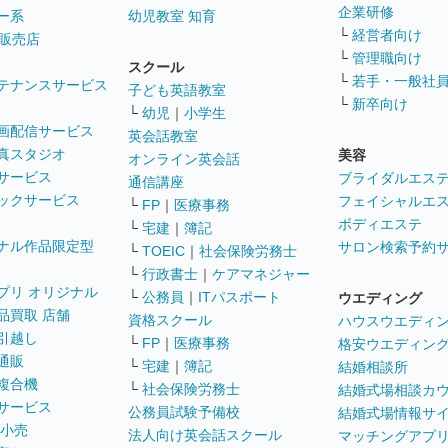
企業研修
ー系
幼児教室 知育
└
経営者向け
販売店
└
管理職向け
スクール
└
若手・一般社
テナンスサービス
子ども英語教室
└
新卒向け
└
幼児
｜
小学生
画配信サービス
英会話教室
真スタジオ
美容
オンライン英会話
サービス
ブライダルエス
通信講座
ックサービス
フェイシャルエ
└
FP
｜
医療事務
ボディエステ
└
宅建
｜
簿記
ナル作品限定型
サロン検索予約
└
TOEIC
｜
社会保険労務士
└
行政書士
｜
ケアマネジャー
プリ オリジナル
└
公務員
｜
ITパスポート
ウエディング
品買取 店舗
資格スクール
ハウスウエディ
引越し
└
FP
｜
医療事務
格安ウエディン
通販
└
宅建
｜
簿記
結婚相談所
複合機
└
社会保険労務士
結婚式場相談カ
サービス
公務員試験予備校
結婚式場情報サ
 小売
法人向け英会話スクール
マッチングアプ