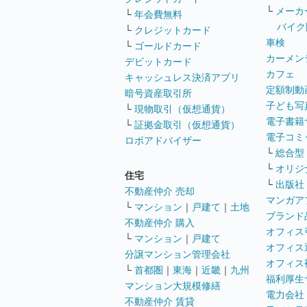
└
メーカ
└
年会費無料
バイク
└
クレジットカード
車検
└
ゴールドカード
カーメン
デビットカード
カフェ
キャッシュレス決済アプリ
定額制動
暗号資産取引所
子ども写
└
現物取引（仮想通貨）
電子書籍
└
証拠金取引（仮想通貨）
電子コミ
ロボアドバイザー
└
総合型
└
オリジ
住宅
└
出版社
不動産仲介 売却
マンガア
└
マンション
｜
戸建て
｜
土地
ブランド
不動産仲介 購入
オフィス
└
マンション
｜
戸建て
オフィス
分譲マンション管理会社
オフィス
└
首都圏
｜
東海
｜
近畿
｜
九州
福利厚生
マンション大規模修繕
電力会社
不動産仲介 賃貸