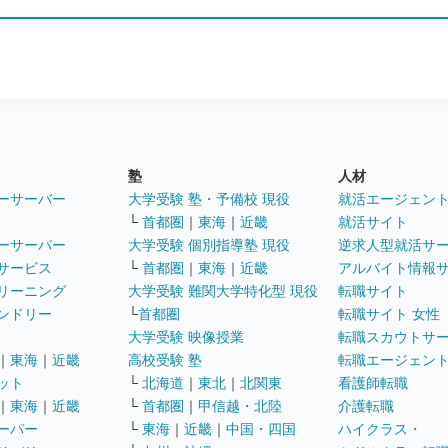
塾
人材
ーサーバー
大学受験 塾・予備校 現役
就活エージェン
└
首都圏
｜
東海
｜
近畿
就活サイト
ーサーバー
大学受験 個別指導塾 現役
逆求人型就活サ
サービス
└
首都圏
｜
東海
｜
近畿
アルバイト情報
リーニング
大学受験 難関大学特化型 現役
転職サイト
ンドリー
└
首都圏
転職サイト 女性
大学受験 映像授業
転職スカウトサ
｜
東海
｜
近畿
高校受験 塾
転職エージェン
ット
└
北海道
｜
東北
｜
北関東
看護師転職
｜
東海
｜
近畿
└
首都圏
｜
甲信越・北陸
介護転職
ーパー
└
東海
｜
近畿
｜
中国・四国
ハイクラス・