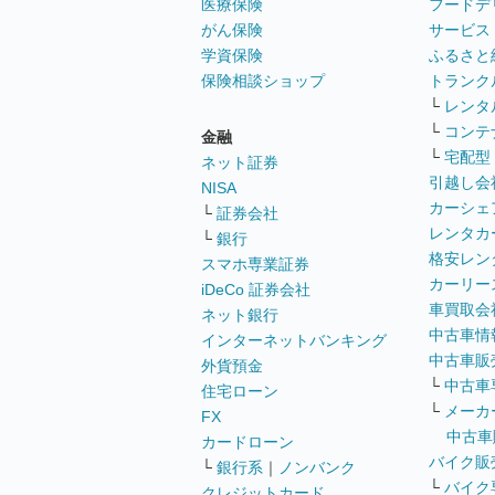
医療保険
フードデ
がん保険
サービス
学資保険
ふるさと
保険相談ショップ
トランク
└
レンタ
└
コンテ
金融
└
宅配型
ネット証券
引越し会
NISA
カーシェ
└
証券会社
レンタカ
└
銀行
格安レン
スマホ専業証券
カーリー
iDeCo 証券会社
車買取会
ネット銀行
中古車情
インターネットバンキング
中古車販
外貨預金
└
中古車
住宅ローン
└
メーカ
FX
中古車
カードローン
バイク販
└
銀行系
｜
ノンバンク
└
バイク
クレジットカード