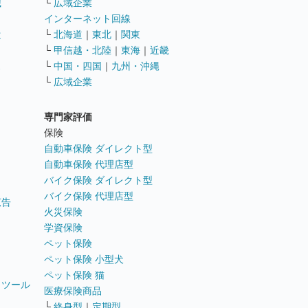
職
└
広域企業
インターネット回線
遣
└
北海道
｜
東北
｜
関東
└
甲信越・北陸
｜
東海
｜
近畿
ス
└
中国・四国
｜
九州・沖縄
└
広域企業
専門家評価
ト
保険
自動車保険 ダイレクト型
自動車保険 代理店型
バイク保険 ダイレクト型
バイク保険 代理店型
広告
火災保険
学資保険
ペット保険
ペット保険 小型犬
ペット保険 猫
トツール
医療保険商品
└
終身型
｜
定期型