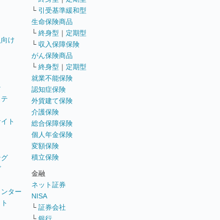
└
引受基準緩和型
生命保険商品
└
終身型
｜
定期型
員向け
└
収入保障保険
がん保険商品
└
終身型
｜
定期型
就業不能保険
テ
認知症保険
ステ
外貨建て保険
介護保険
サイト
総合保障保険
個人年金保険
変額保険
積立保険
ング
グ
金融
ネット証券
ウンター
NISA
イト
└
証券会社
リ
└
銀行