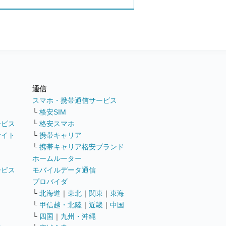
通信
ト
スマホ・携帯通信サービス
└
格安SIM
ービス
└
格安スマホ
サイト
└
携帯キャリア
└
携帯キャリア格安ブランド
ホームルーター
ービス
モバイルデータ通信
ト
プロバイダ
└
北海道
｜
東北
｜
関東
｜
東海
└
甲信越・北陸
｜
近畿
｜
中国
└
四国
｜
九州・沖縄