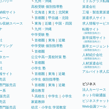
リバリー
└
九州・沖縄
ミドルクラス転
高校受験 個別指導塾
派遣会社
納税サイト
└
北海道
｜
東北
｜
北関東
工場・製造業派
ルーム
└
首都圏
｜
甲信越・北陸
派遣求人サイト
ル収納スペース
└
東海
｜
近畿
｜
中国・四国
求人情報サービ
ナ
└
九州・沖縄
転職サイト
（採用担当向け）
中学受験 塾
新卒採用サイト
社
└
首都圏
｜
東海
｜
近畿
（採用担当向け）
アリング
中学受験 個別指導塾
新卒エージェン
（採用担当向け）
ー
└
首都圏
人材紹介会社
タカー
公立中高一貫校対策 塾
（採用担当向け）
ス
└
首都圏
人材派遣会社
（採用担当向け）
社
小学生 塾
アルバイト求人
報サイト
└
首都圏
｜
東海
｜
近畿
売店
小学生 個別指導塾
ビジネス
専門販売店
└
首都圏
｜
東海
｜
近畿
法人カーリース
ー系
通信教育
ネット印刷通販
販売店
└
高校生
｜
中学生
｜
小学生
ビジネスチャッ
売店
家庭教師
Web会議ツール
専門販売店
幼児・小学生 学習教室