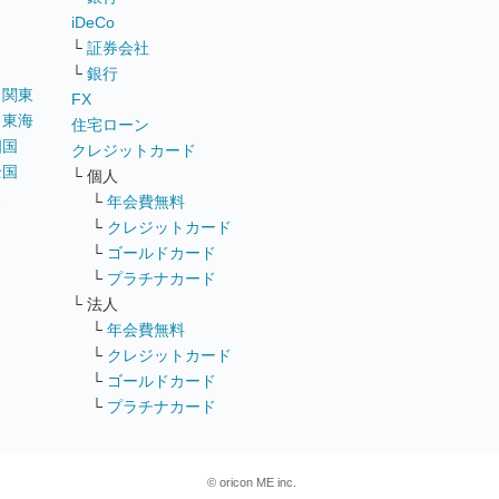
iDeCo
└
証券会社
└
銀行
｜
関東
FX
｜
東海
住宅ローン
四国
クレジットカード
全国
└ 個人
ス
└
年会費無料
└
クレジットカード
└
ゴールドカード
└
プラチナカード
└ 法人
└
年会費無料
└
クレジットカード
└
ゴールドカード
└
プラチナカード
© oricon ME inc.