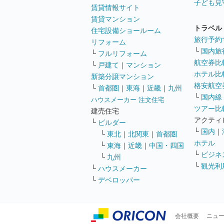
子ども見
賃貸情報サイト
賃貸マンション
トラベル
住宅設備ショールーム
旅行予約
リフォーム
└
国内旅
└
フルリフォーム
航空券比
└
戸建て
｜
マンション
ホテル比
新築分譲マンション
格安航空券
└
首都圏
｜
東海
｜
近畿
｜
九州
└
国内線
ハウスメーカー 注文住宅
ツアー比
建売住宅
アクティ
└
ビルダー
└
国内
｜
└
東北
｜
北関東
｜
首都圏
ホテル
└
東海
｜
近畿
｜
中国・四国
└
ビジネ
└
九州
└
観光利
└
ハウスメーカー
└
デベロッパー
会社概要
ニュ