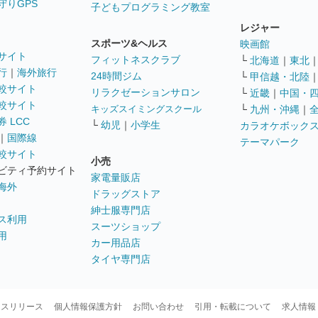
守りGPS
子どもプログラミング教室
レジャー
スポーツ&ヘルス
映画館
サイト
フィットネスクラブ
└
北海道
｜
東北
行
｜
海外旅行
24時間ジム
└
甲信越・北陸
較サイト
リラクゼーションサロン
└
近畿
｜
中国・
較サイト
キッズスイミングスクール
└
九州・沖縄
｜
 LCC
└
幼児
｜
小学生
カラオケボック
｜
国際線
テーマパーク
較サイト
小売
ビティ予約サイト
家電量販店
海外
ドラッグストア
紳士服専門店
ス利用
スーツショップ
用
カー用品店
タイヤ専門店
ースリリース
個人情報保護方針
お問い合わせ
引用・転載について
求人情報