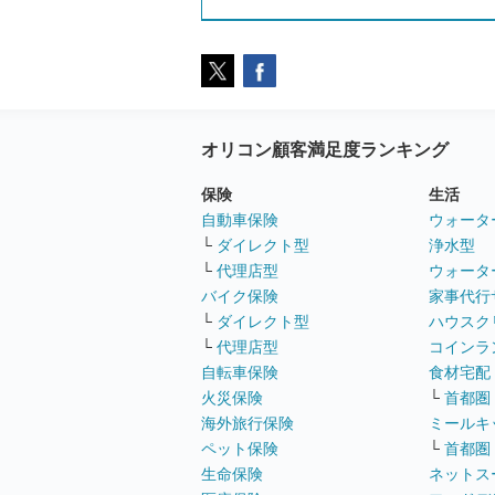
オリコン顧客満足度ランキング
保険
生活
自動車保険
ウォータ
└
ダイレクト型
浄水型
└
代理店型
ウォータ
バイク保険
家事代行
└
ダイレクト型
ハウスク
└
代理店型
コインラ
自転車保険
食材宅配
火災保険
└
首都圏
海外旅行保険
ミールキ
ペット保険
└
首都圏
生命保険
ネットス