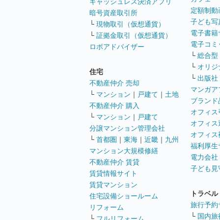
キャッシュレス決済アプリ
定額制動
暗号資産取引所
子ども写
└
現物取引（仮想通貨）
電子書籍
└
証拠金取引（仮想通貨）
電子コミ
ロボアドバイザー
└
総合型
└
オリジ
住宅
└
出版社
不動産仲介 売却
マンガア
└
マンション
｜
戸建て
｜
土地
ブランド
不動産仲介 購入
オフィス
└
マンション
｜
戸建て
オフィス
分譲マンション管理会社
オフィス
└
首都圏
｜
東海
｜
近畿
｜
九州
福利厚生
マンション大規模修繕
電力会社
不動産仲介 賃貸
子ども見
賃貸情報サイト
賃貸マンション
トラベル
住宅設備ショールーム
旅行予約
リフォーム
└
国内旅
└
フルリフォーム