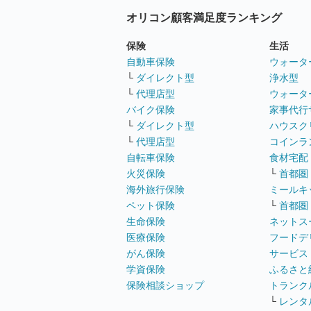
オリコン顧客満足度ランキング
保険
生活
自動車保険
ウォータ
└
ダイレクト型
浄水型
└
代理店型
ウォータ
バイク保険
家事代行
└
ダイレクト型
ハウスク
└
代理店型
コインラ
自転車保険
食材宅配
火災保険
└
首都圏
海外旅行保険
ミールキ
ペット保険
└
首都圏
生命保険
ネットス
医療保険
フードデ
がん保険
サービス
学資保険
ふるさと
保険相談ショップ
トランク
└
レンタ