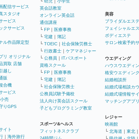
└
幼児
｜
小学生
画配信サービス
英会話教室
真スタジオ
美容
オンライン英会話
サービス
ブライダルエス
通信講座
ックサービス
フェイシャルエ
└
FP
｜
医療事務
ボディエステ
└
宅建
｜
簿記
ナル作品限定型
サロン検索予約
└
TOEIC
｜
社会保険労務士
└
行政書士
｜
ケアマネジャー
プリ オリジナル
└
公務員
｜
ITパスポート
ウエディング
品買取 店舗
資格スクール
ハウスウエディ
引越し
└
FP
｜
医療事務
格安ウエディン
通販
└
宅建
｜
簿記
結婚相談所
複合機
└
社会保険労務士
結婚式場相談カ
サービス
公務員試験予備校
結婚式場情報サ
 小売
法人向け英会話スクール
マッチングアプ
守りGPS
子どもプログラミング教室
レジャー
スポーツ&ヘルス
映画館
サイト
フィットネスクラブ
└
北海道
｜
東北
行
｜
海外旅行
24時間ジム
└
甲信越・北陸