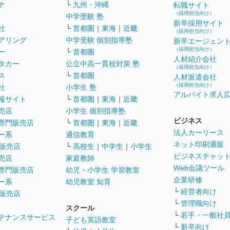
ナ
└
九州・沖縄
転職サイト
（採用担当向け）
中学受験 塾
新卒採用サイト
社
└
首都圏
｜
東海
｜
近畿
（採用担当向け）
アリング
中学受験 個別指導塾
新卒エージェン
（採用担当向け）
ー
└
首都圏
人材紹介会社
タカー
公立中高一貫校対策 塾
（採用担当向け）
ス
└
首都圏
人材派遣会社
（採用担当向け）
社
小学生 塾
アルバイト求人
報サイト
└
首都圏
｜
東海
｜
近畿
売店
小学生 個別指導塾
ビジネス
専門販売店
└
首都圏
｜
東海
｜
近畿
法人カーリース
ー系
通信教育
ネット印刷通販
販売店
└
高校生
｜
中学生
｜
小学生
ビジネスチャッ
売店
家庭教師
Web会議ツール
専門販売店
幼児・小学生 学習教室
企業研修
ー系
幼児教室 知育
└
経営者向け
販売店
└
管理職向け
スクール
└
若手・一般社
テナンスサービス
子ども英語教室
└
新卒向け