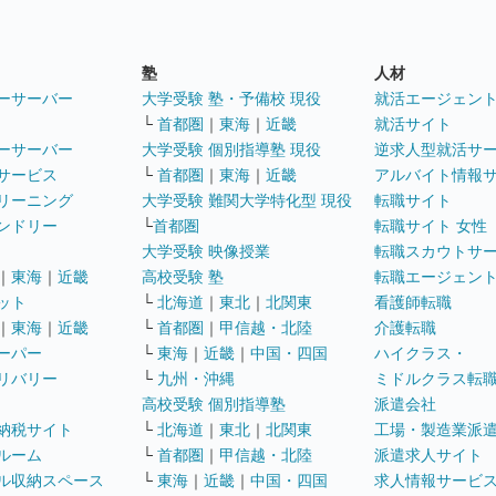
塾
人材
ーサーバー
大学受験 塾・予備校 現役
就活エージェン
└
首都圏
｜
東海
｜
近畿
就活サイト
ーサーバー
大学受験 個別指導塾 現役
逆求人型就活サ
サービス
└
首都圏
｜
東海
｜
近畿
アルバイト情報
リーニング
大学受験 難関大学特化型 現役
転職サイト
ンドリー
└
首都圏
転職サイト 女性
大学受験 映像授業
転職スカウトサ
｜
東海
｜
近畿
高校受験 塾
転職エージェン
ット
└
北海道
｜
東北
｜
北関東
看護師転職
｜
東海
｜
近畿
└
首都圏
｜
甲信越・北陸
介護転職
ーパー
└
東海
｜
近畿
｜
中国・四国
ハイクラス・
リバリー
└
九州・沖縄
ミドルクラス転
高校受験 個別指導塾
派遣会社
納税サイト
└
北海道
｜
東北
｜
北関東
工場・製造業派
ルーム
└
首都圏
｜
甲信越・北陸
派遣求人サイト
ル収納スペース
└
東海
｜
近畿
｜
中国・四国
求人情報サービ