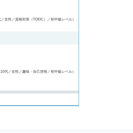
代／女性／資格対策（TOEIC）／初中級レベル）
（10代／女性／趣味・自己啓発／初中級レベル）