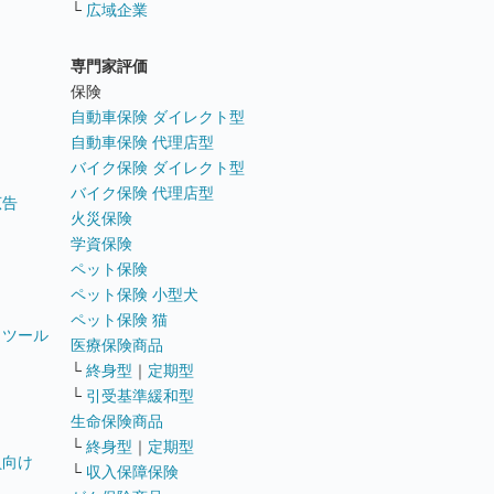
└
広域企業
専門家評価
ト
保険
自動車保険 ダイレクト型
自動車保険 代理店型
バイク保険 ダイレクト型
バイク保険 代理店型
広告
火災保険
学資保険
ペット保険
ペット保険 小型犬
ペット保険 猫
トツール
医療保険商品
└
終身型
｜
定期型
└
引受基準緩和型
生命保険商品
└
終身型
｜
定期型
員向け
└
収入保障保険