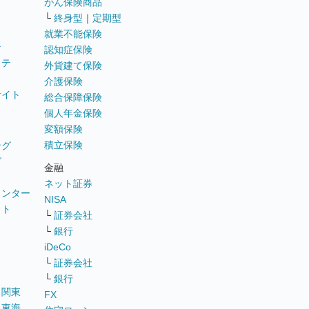
がん保険商品
└
終身型
｜
定期型
就業不能保険
テ
認知症保険
ステ
外貨建て保険
介護保険
サイト
総合保障保険
個人年金保険
変額保険
積立保険
ング
グ
金融
ネット証券
ウンター
NISA
イト
└
証券会社
リ
└
銀行
iDeCo
└
証券会社
└
銀行
｜
関東
FX
｜
東海