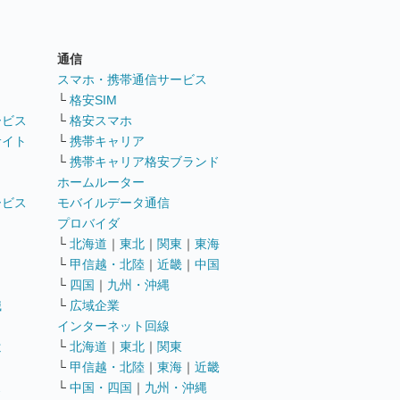
通信
ト
スマホ・携帯通信サービス
└
格安SIM
ービス
└
格安スマホ
サイト
└
携帯キャリア
└
携帯キャリア格安ブランド
ホームルーター
ービス
モバイルデータ通信
ト
プロバイダ
└
北海道
｜
東北
｜
関東
｜
東海
└
甲信越・北陸
｜
近畿
｜
中国
└
四国
｜
九州・沖縄
職
└
広域企業
インターネット回線
遣
└
北海道
｜
東北
｜
関東
└
甲信越・北陸
｜
東海
｜
近畿
ス
└
中国・四国
｜
九州・沖縄