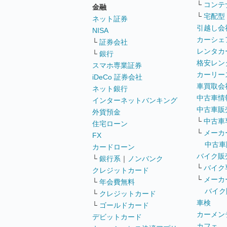
└
コンテ
金融
└
宅配型
ネット証券
引越し会
NISA
カーシェ
└
証券会社
レンタカ
└
銀行
格安レン
スマホ専業証券
カーリー
iDeCo 証券会社
車買取会
ネット銀行
中古車情
インターネットバンキング
中古車販
外貨預金
└
中古車
住宅ローン
└
メーカ
FX
中古車
カードローン
バイク販
└
銀行系
｜
ノンバンク
└
バイク
クレジットカード
└
メーカ
└
年会費無料
バイク
└
クレジットカード
車検
└
ゴールドカード
カーメン
デビットカード
カフェ