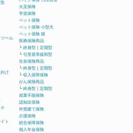
広告
火災保険
学資保険
ペット保険
ペット保険 小型犬
ペット保険 猫
トツール
医療保険商品
└
終身型
｜
定期型
└
引受基準緩和型
生命保険商品
└
終身型
｜
定期型
員向け
└
収入保障保険
がん保険商品
└
終身型
｜
定期型
就業不能保険
テ
認知症保険
ステ
外貨建て保険
介護保険
サイト
総合保障保険
個人年金保険