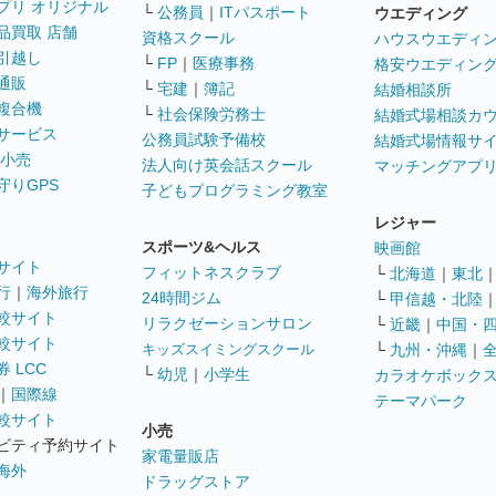
プリ オリジナル
└
公務員
｜
ITパスポート
ウエディング
品買取 店舗
資格スクール
ハウスウエディ
引越し
└
FP
｜
医療事務
格安ウエディン
通販
└
宅建
｜
簿記
結婚相談所
複合機
└
社会保険労務士
結婚式場相談カ
サービス
公務員試験予備校
結婚式場情報サ
 小売
法人向け英会話スクール
マッチングアプ
守りGPS
子どもプログラミング教室
レジャー
スポーツ&ヘルス
映画館
サイト
フィットネスクラブ
└
北海道
｜
東北
行
｜
海外旅行
24時間ジム
└
甲信越・北陸
較サイト
リラクゼーションサロン
└
近畿
｜
中国・
較サイト
キッズスイミングスクール
└
九州・沖縄
｜
 LCC
└
幼児
｜
小学生
カラオケボック
｜
国際線
テーマパーク
較サイト
小売
ビティ予約サイト
家電量販店
海外
ドラッグストア