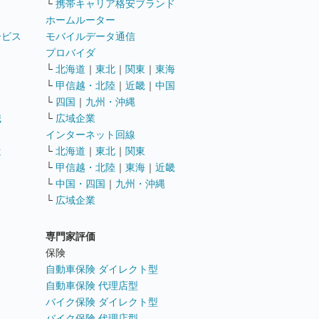
└
携帯キャリア格安ブランド
ホームルーター
ービス
モバイルデータ通信
ト
プロバイダ
└
北海道
｜
東北
｜
関東
｜
東海
└
甲信越・北陸
｜
近畿
｜
中国
└
四国
｜
九州・沖縄
職
└
広域企業
インターネット回線
遣
└
北海道
｜
東北
｜
関東
└
甲信越・北陸
｜
東海
｜
近畿
ス
└
中国・四国
｜
九州・沖縄
└
広域企業
専門家評価
ト
保険
自動車保険 ダイレクト型
自動車保険 代理店型
バイク保険 ダイレクト型
バイク保険 代理店型