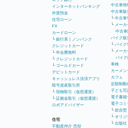
中古車情
インターネットバンキング
中古車販
外貨預金
└
中古車
住宅ローン
└
メーカ
FX
中古車
カードローン
バイク販
└
銀行系
｜
ノンバンク
└
バイク
クレジットカード
└
メーカ
└
年会費無料
バイク
└
クレジットカード
車検
└
ゴールドカード
カーメン
デビットカード
カフェ
キャッシュレス決済アプリ
定額制動
暗号資産取引所
子ども写
└
現物取引（仮想通貨）
電子書籍
└
証拠金取引（仮想通貨）
電子コミ
ロボアドバイザー
└
総合型
└
オリジ
住宅
└
出版社
不動産仲介 売却