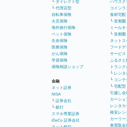
└
ダイレクト型
ハウスク
└
代理店型
コインラ
自転車保険
食材宅配
火災保険
└
首都圏
海外旅行保険
ミールキ
ペット保険
└
首都圏
生命保険
ネットス
医療保険
フードデ
がん保険
サービス
学資保険
ふるさと
保険相談ショップ
トランク
└
レンタ
└
コンテ
金融
└
宅配型
ネット証券
引越し会
NISA
カーシェ
└
証券会社
レンタカ
└
銀行
格安レン
スマホ専業証券
カーリー
iDeCo 証券会社
車買取会
ネット銀行