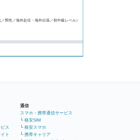
代／男性／海外赴任・海外出張／初中級レベル）
通信
ト
スマホ・携帯通信サービス
└
格安SIM
ービス
└
格安スマホ
サイト
└
携帯キャリア