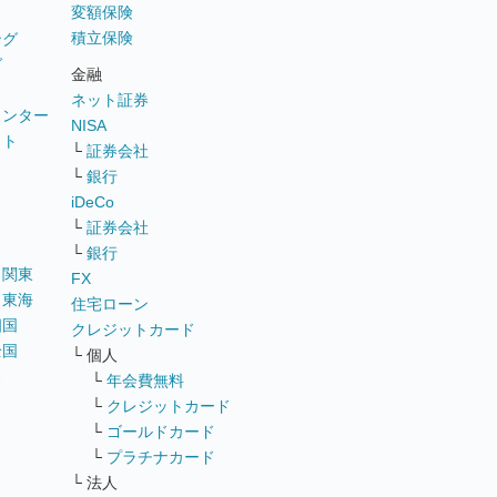
変額保険
積立保険
ング
グ
金融
ネット証券
ウンター
NISA
イト
└
証券会社
リ
└
銀行
iDeCo
└
証券会社
└
銀行
｜
関東
FX
｜
東海
住宅ローン
四国
クレジットカード
全国
└ 個人
ス
└
年会費無料
└
クレジットカード
└
ゴールドカード
└
プラチナカード
└ 法人