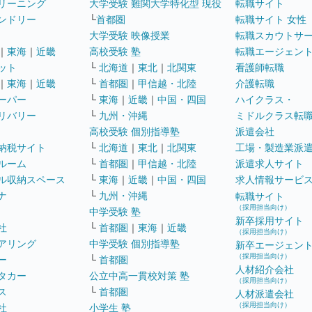
リーニング
大学受験 難関大学特化型 現役
転職サイト
ンドリー
└
首都圏
転職サイト 女性
大学受験 映像授業
転職スカウトサ
｜
東海
｜
近畿
高校受験 塾
転職エージェン
ット
└
北海道
｜
東北
｜
北関東
看護師転職
｜
東海
｜
近畿
└
首都圏
｜
甲信越・北陸
介護転職
ーパー
└
東海
｜
近畿
｜
中国・四国
ハイクラス・
リバリー
└
九州・沖縄
ミドルクラス転
高校受験 個別指導塾
派遣会社
納税サイト
└
北海道
｜
東北
｜
北関東
工場・製造業派
ルーム
└
首都圏
｜
甲信越・北陸
派遣求人サイト
ル収納スペース
└
東海
｜
近畿
｜
中国・四国
求人情報サービ
ナ
└
九州・沖縄
転職サイト
（採用担当向け）
中学受験 塾
新卒採用サイト
社
└
首都圏
｜
東海
｜
近畿
（採用担当向け）
アリング
中学受験 個別指導塾
新卒エージェン
（採用担当向け）
ー
└
首都圏
人材紹介会社
タカー
公立中高一貫校対策 塾
（採用担当向け）
ス
└
首都圏
人材派遣会社
（採用担当向け）
社
小学生 塾