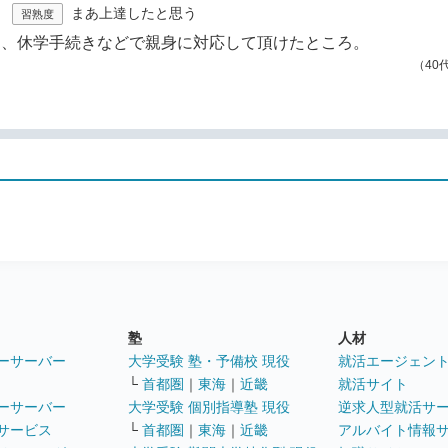
まあ上達したと思う
習熟度
に、休学手続きなどで親身に対応して頂けたところ。
（40
塾
人材
ーサーバー
大学受験 塾・予備校 現役
就活エージェン
└
首都圏
｜
東海
｜
近畿
就活サイト
ーサーバー
大学受験 個別指導塾 現役
逆求人型就活サ
サービス
└
首都圏
｜
東海
｜
近畿
アルバイト情報