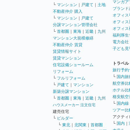
マンガア
└
マンション
｜
戸建て
｜
土地
ブランド
不動産仲介 購入
オフィス
└
マンション
｜
戸建て
オフィス
分譲マンション管理会社
オフィス
└
首都圏
｜
東海
｜
近畿
｜
九州
福利厚生
マンション大規模修繕
電力会社
不動産仲介 賃貸
子ども見
賃貸情報サイト
賃貸マンション
トラベル
住宅設備ショールーム
旅行予約
リフォーム
└
国内旅
└
フルリフォーム
航空券比
└
戸建て
｜
マンション
ホテル比
新築分譲マンション
格安航空券
└
首都圏
｜
東海
｜
近畿
｜
九州
└
国内線
ハウスメーカー 注文住宅
ツアー比
建売住宅
アクティ
└
ビルダー
└
国内
｜
└
東北
｜
北関東
｜
首都圏