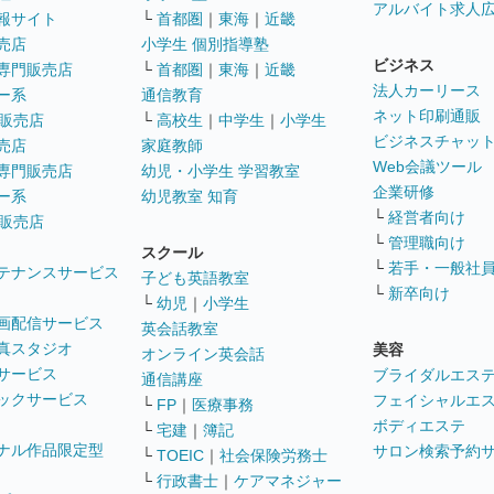
アルバイト求人
報サイト
└
首都圏
｜
東海
｜
近畿
売店
小学生 個別指導塾
ビジネス
専門販売店
└
首都圏
｜
東海
｜
近畿
法人カーリース
ー系
通信教育
ネット印刷通販
販売店
└
高校生
｜
中学生
｜
小学生
ビジネスチャッ
売店
家庭教師
Web会議ツール
専門販売店
幼児・小学生 学習教室
企業研修
ー系
幼児教室 知育
└
経営者向け
販売店
└
管理職向け
スクール
└
若手・一般社
テナンスサービス
子ども英語教室
└
新卒向け
└
幼児
｜
小学生
画配信サービス
英会話教室
真スタジオ
美容
オンライン英会話
サービス
ブライダルエス
通信講座
ックサービス
フェイシャルエ
└
FP
｜
医療事務
ボディエステ
└
宅建
｜
簿記
ナル作品限定型
サロン検索予約
└
TOEIC
｜
社会保険労務士
└
行政書士
｜
ケアマネジャー