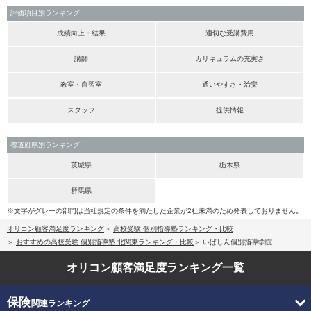
評価項目別ランキング
成績向上・結果
適切な受講費用
講師
カリキュラムの充実さ
教室・自習室
通いやすさ・治安
スタッフ
提供情報
都道府県別ランキング
茨城県
栃木県
群馬県
※文字がグレーの部門は当社規定の条件を満たした企業が2社未満のため発表しておりません。
オリコン顧客満足度ランキング
高校受験 個別指導塾ランキング・比較
おすすめの高校受験 個別指導塾 北関東ランキング・比較
いばしん個別指導学院
オリコン顧客満足度
ランキング一覧
保険
関連ランキング