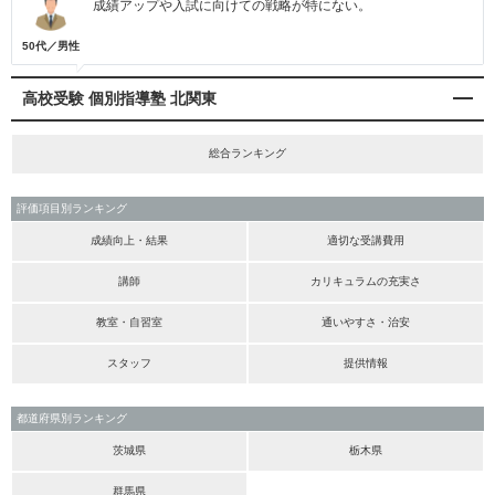
成績アップや入試に向けての戦略が特にない。
50代／男性
高校受験 個別指導塾 北関東
総合ランキング
評価項目別ランキング
成績向上・結果
適切な受講費用
講師
カリキュラムの充実さ
教室・自習室
通いやすさ・治安
スタッフ
提供情報
都道府県別ランキング
茨城県
栃木県
群馬県