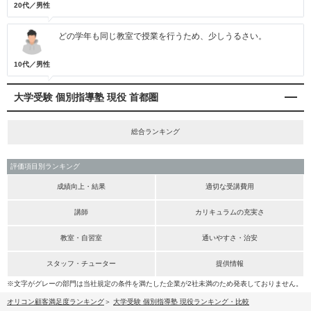
20代／男性
どの学年も同じ教室で授業を行うため、少しうるさい。
10代／男性
大学受験 個別指導塾 現役 首都圏
総合ランキング
評価項目別ランキング
成績向上・結果
適切な受講費用
講師
カリキュラムの充実さ
教室・自習室
通いやすさ・治安
スタッフ・チューター
提供情報
※文字がグレーの部門は当社規定の条件を満たした企業が2社未満のため発表しておりません。
オリコン顧客満足度ランキング
大学受験 個別指導塾 現役ランキング・比較